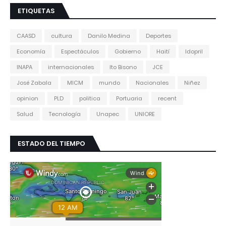
ETIQUETAS
CAASD
cultura
Danilo Medina
Deportes
Economía
Espectáculos
Gobierno
Haití
Idopril
INAPA
internacionales
Ito Bisono
JCE
José Zabala
MICM
mundo
Nacionales
Niñez
opinion
PLD
politica
Portuaria
recent
Salud
Tecnología
Unapec
UNIORE
ESTADO DEL TIEMPO