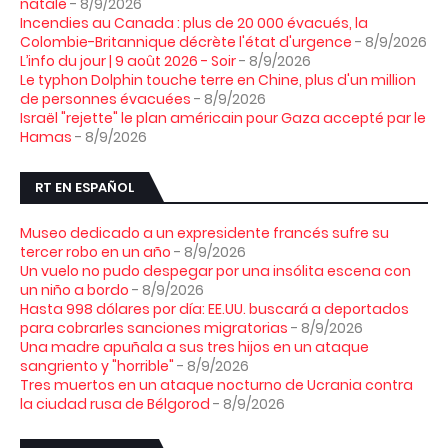
natale
- 8/9/2026
Incendies au Canada : plus de 20 000 évacués, la
Colombie-Britannique décrète l'état d'urgence
- 8/9/2026
L’info du jour | 9 août 2026 - Soir
- 8/9/2026
Le typhon Dolphin touche terre en Chine, plus d'un million
de personnes évacuées
- 8/9/2026
Israël "rejette" le plan américain pour Gaza accepté par le
Hamas
- 8/9/2026
RT EN ESPAÑOL
Museo dedicado a un expresidente francés sufre su
tercer robo en un año
- 8/9/2026
Un vuelo no pudo despegar por una insólita escena con
un niño a bordo
- 8/9/2026
Hasta 998 dólares por día: EE.UU. buscará a deportados
para cobrarles sanciones migratorias
- 8/9/2026
Una madre apuñala a sus tres hijos en un ataque
sangriento y "horrible"
- 8/9/2026
Tres muertos en un ataque nocturno de Ucrania contra
la ciudad rusa de Bélgorod
- 8/9/2026