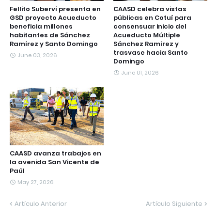
Fellito Suberví presenta en
CAASD celebra vistas
GSD proyecto Acueducto
públicas en Cotuí para
beneficia millones
consensuar inicio del
habitantes de Sánchez
Acueducto Múltiple
Ramírez y Santo Domingo
Sánchez Ramírez y
trasvase hacia Santo
June 03, 2026
Domingo
June 01, 2026
CAASD avanza trabajos en
la avenida San Vicente de
Paúl
May 27, 2026
Artículo Anterior
Artículo Siguiente