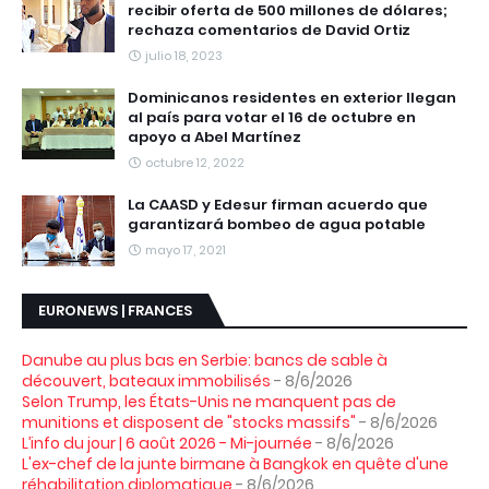
recibir oferta de 500 millones de dólares;
rechaza comentarios de David Ortiz
julio 18, 2023
Dominicanos residentes en exterior llegan
al país para votar el 16 de octubre en
apoyo a Abel Martínez
octubre 12, 2022
La CAASD y Edesur firman acuerdo que
garantizará bombeo de agua potable
mayo 17, 2021
EURONEWS | FRANCES
Danube au plus bas en Serbie: bancs de sable à
découvert, bateaux immobilisés
- 8/6/2026
Selon Trump, les États-Unis ne manquent pas de
munitions et disposent de "stocks massifs"
- 8/6/2026
L’info du jour | 6 août 2026 - Mi-journée
- 8/6/2026
L'ex-chef de la junte birmane à Bangkok en quête d'une
réhabilitation diplomatique
- 8/6/2026