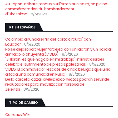
Au Japon, débats tendus sur l’arme nucléaire, en pleine
commémoration du bombardement
d'Hiroshima
- 8/6/2026
RT EN ESPAÑOL
Colombia anuncia el fin del 'corto circuito' con
Ecuador
- 8/5/2026
No se dejó robar: Mujer forcejea con un ladrón y un policía
armado lo ahuyenta (VIDEO)
- 8/5/2026
"Si lloran, es que hago bien mi trabajo": ministro israelí
celebra el sufrimiento de presas palestinas
- 8/5/2026
VIDEO: El conmovedor rescate de cinco belugas que unió
a toda una comunidad en Rusia
- 8/5/2026
De la cárcel a cazar civiles: exconvictos podrán servir de
reclutadores para movilización forzosa de
Zelenski
- 8/5/2026
TIPO DE CAMBIO
Currency.Wiki