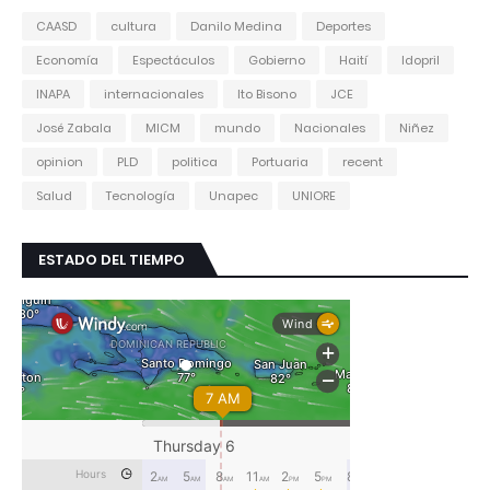
CAASD
cultura
Danilo Medina
Deportes
Economía
Espectáculos
Gobierno
Haití
Idopril
INAPA
internacionales
Ito Bisono
JCE
José Zabala
MICM
mundo
Nacionales
Niñez
opinion
PLD
politica
Portuaria
recent
Salud
Tecnología
Unapec
UNIORE
ESTADO DEL TIEMPO