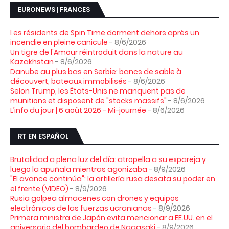
EURONEWS | FRANCES
Les résidents de Spin Time dorment dehors après un
incendie en pleine canicule
- 8/6/2026
Un tigre de l'Amour réintroduit dans la nature au
Kazakhstan
- 8/6/2026
Danube au plus bas en Serbie: bancs de sable à
découvert, bateaux immobilisés
- 8/6/2026
Selon Trump, les États-Unis ne manquent pas de
munitions et disposent de "stocks massifs"
- 8/6/2026
L’info du jour | 6 août 2026 - Mi-journée
- 8/6/2026
RT EN ESPAÑOL
Brutalidad a plena luz del día: atropella a su expareja y
luego la apuñala mientras agonizaba
- 8/9/2026
"El avance continúa": la artillería rusa desata su poder en
el frente (VIDEO)
- 8/9/2026
Rusia golpea almacenes con drones y equipos
electrónicos de las fuerzas ucranianas
- 8/9/2026
Primera ministra de Japón evita mencionar a EE.UU. en el
aniversario del bombardeo de Nagasaki
- 8/9/2026