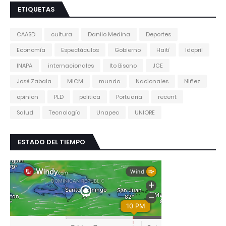
ETIQUETAS
CAASD
cultura
Danilo Medina
Deportes
Economía
Espectáculos
Gobierno
Haití
Idopril
INAPA
internacionales
Ito Bisono
JCE
José Zabala
MICM
mundo
Nacionales
Niñez
opinion
PLD
politica
Portuaria
recent
Salud
Tecnología
Unapec
UNIORE
ESTADO DEL TIEMPO