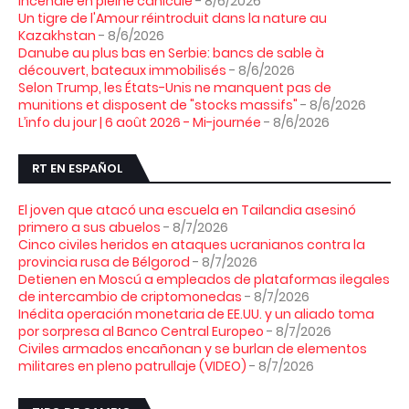
incendie en pleine canicule
- 8/6/2026
Un tigre de l'Amour réintroduit dans la nature au
Kazakhstan
- 8/6/2026
Danube au plus bas en Serbie: bancs de sable à
découvert, bateaux immobilisés
- 8/6/2026
Selon Trump, les États-Unis ne manquent pas de
munitions et disposent de "stocks massifs"
- 8/6/2026
L’info du jour | 6 août 2026 - Mi-journée
- 8/6/2026
RT EN ESPAÑOL
El joven que atacó una escuela en Tailandia asesinó
primero a sus abuelos
- 8/7/2026
Cinco civiles heridos en ataques ucranianos contra la
provincia rusa de Bélgorod
- 8/7/2026
Detienen en Moscú a empleados de plataformas ilegales
de intercambio de criptomonedas
- 8/7/2026
Inédita operación monetaria de EE.UU. y un aliado toma
por sorpresa al Banco Central Europeo
- 8/7/2026
Civiles armados encañonan y se burlan de elementos
militares en pleno patrullaje (VIDEO)
- 8/7/2026