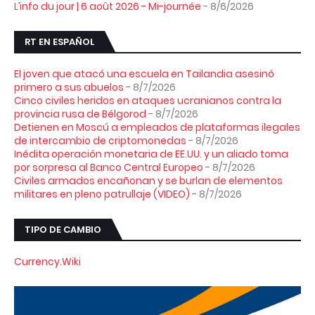
L’info du jour | 6 août 2026 - Mi-journée
- 8/6/2026
RT EN ESPAÑOL
El joven que atacó una escuela en Tailandia asesinó
primero a sus abuelos
- 8/7/2026
Cinco civiles heridos en ataques ucranianos contra la
provincia rusa de Bélgorod
- 8/7/2026
Detienen en Moscú a empleados de plataformas ilegales
de intercambio de criptomonedas
- 8/7/2026
Inédita operación monetaria de EE.UU. y un aliado toma
por sorpresa al Banco Central Europeo
- 8/7/2026
Civiles armados encañonan y se burlan de elementos
militares en pleno patrullaje (VIDEO)
- 8/7/2026
TIPO DE CAMBIO
Currency.Wiki