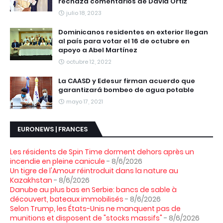
rechaza comentarios de David Ortiz
julio 18, 2023
Dominicanos residentes en exterior llegan
al país para votar el 16 de octubre en
apoyo a Abel Martínez
octubre 12, 2022
La CAASD y Edesur firman acuerdo que
garantizará bombeo de agua potable
mayo 17, 2021
EURONEWS | FRANCES
Les résidents de Spin Time dorment dehors après un
incendie en pleine canicule
- 8/6/2026
Un tigre de l'Amour réintroduit dans la nature au
Kazakhstan
- 8/6/2026
Danube au plus bas en Serbie: bancs de sable à
découvert, bateaux immobilisés
- 8/6/2026
Selon Trump, les États-Unis ne manquent pas de
munitions et disposent de "stocks massifs"
- 8/6/2026