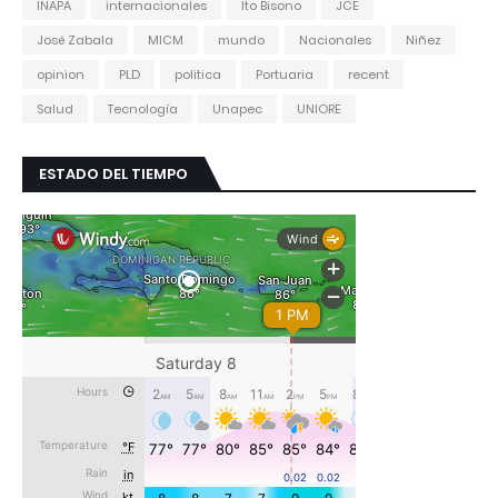
INAPA
internacionales
Ito Bisono
JCE
José Zabala
MICM
mundo
Nacionales
Niñez
opinion
PLD
politica
Portuaria
recent
Salud
Tecnología
Unapec
UNIORE
ESTADO DEL TIEMPO