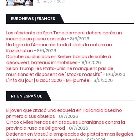
mayo 17, 2021
EURONEWS | FRANCES
Les résidents de Spin Time dorment dehors après un
incendie en pleine canicule
- 8/6/2026
Un tigre de l'Amour réintroduit dans la nature au
Kazakhstan
- 8/6/2026
Danube au plus bas en Serbie: bancs de sable à
découvert, bateaux immobilisés
- 8/6/2026
Selon Trump, les États-Unis ne manquent pas de
munitions et disposent de "stocks massifs"
- 8/6/2026
L’info du jour | 6 août 2026 - Mi-journée
- 8/6/2026
RT EN ESPAÑOL
El joven que atacó una escuela en Tailandia asesinó
primero a sus abuelos
- 8/7/2026
Cinco civiles heridos en ataques ucranianos contra la
provincia rusa de Bélgorod
- 8/7/2026
Detienen en Moscú a empleados de plataformas ilegales