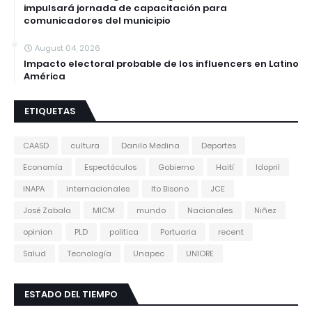
impulsará jornada de capacitación para
comunicadores del municipio
August 04, 2026
Impacto electoral probable de los influencers en Latino
América
ETIQUETAS
CAASD
cultura
Danilo Medina
Deportes
Economía
Espectáculos
Gobierno
Haití
Idopril
INAPA
internacionales
Ito Bisono
JCE
José Zabala
MICM
mundo
Nacionales
Niñez
opinion
PLD
politica
Portuaria
recent
Salud
Tecnología
Unapec
UNIORE
ESTADO DEL TIEMPO