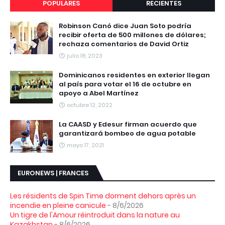
POPULARES
RECIENTES
Robinson Canó dice Juan Soto podría
recibir oferta de 500 millones de dólares;
rechaza comentarios de David Ortiz
julio 18, 2023
Dominicanos residentes en exterior llegan
al país para votar el 16 de octubre en
apoyo a Abel Martínez
octubre 12, 2022
La CAASD y Edesur firman acuerdo que
garantizará bombeo de agua potable
mayo 17, 2021
EURONEWS | FRANCES
Les résidents de Spin Time dorment dehors après un
incendie en pleine canicule
- 8/6/2026
Un tigre de l'Amour réintroduit dans la nature au
Kazakhstan
- 8/6/2026