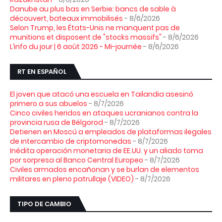
Danube au plus bas en Serbie: bancs de sable à
découvert, bateaux immobilisés
- 8/6/2026
Selon Trump, les États-Unis ne manquent pas de
munitions et disposent de "stocks massifs"
- 8/6/2026
L’info du jour | 6 août 2026 - Mi-journée
- 8/6/2026
RT EN ESPAÑOL
El joven que atacó una escuela en Tailandia asesinó
primero a sus abuelos
- 8/7/2026
Cinco civiles heridos en ataques ucranianos contra la
provincia rusa de Bélgorod
- 8/7/2026
Detienen en Moscú a empleados de plataformas ilegales
de intercambio de criptomonedas
- 8/7/2026
Inédita operación monetaria de EE.UU. y un aliado toma
por sorpresa al Banco Central Europeo
- 8/7/2026
Civiles armados encañonan y se burlan de elementos
militares en pleno patrullaje (VIDEO)
- 8/7/2026
TIPO DE CAMBIO