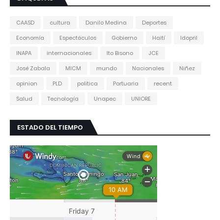
CAASD
cultura
Danilo Medina
Deportes
Economía
Espectáculos
Gobierno
Haití
Idopril
INAPA
internacionales
Ito Bisono
JCE
José Zabala
MICM
mundo
Nacionales
Niñez
opinion
PLD
politica
Portuaria
recent
Salud
Tecnología
Unapec
UNIORE
ESTADO DEL TIEMPO