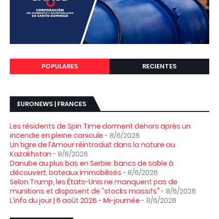
POPULARES
RECIENTES
EURONEWS | FRANCES
Les résidents de Spin Time dorment dehors après un
incendie en pleine canicule
- 8/6/2026
Un tigre de l'Amour réintroduit dans la nature au
Kazakhstan
- 8/6/2026
Danube au plus bas en Serbie: bancs de sable à
découvert, bateaux immobilisés
- 8/6/2026
Selon Trump, les États-Unis ne manquent pas de
munitions et disposent de "stocks massifs"
- 8/6/2026
L’info du jour | 6 août 2026 - Mi-journée
- 8/6/2026