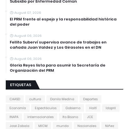
Subsidio por Enfermedad Común
August 07, 2026
El PRM frente al espejo y la responsabilidad histórica
del poder
August 06, 2026
Fellito Suberví supervisa avance de trabajos en
cañada Juan Valdez y Los Girasoles en el DN
August 06, 2026
Gloria Reyes lista para asumir la Secretaría de
Organización del PRM
ETIQUETAS
CAASD
cultura
Danilo Medina
Deportes
Economía
Espectáculos
Gobierno
Haití
Idopril
INAPA
internacionales
Ito Bisono
JCE
José Zabala
MICM
mundo
Nacionales
Niñez