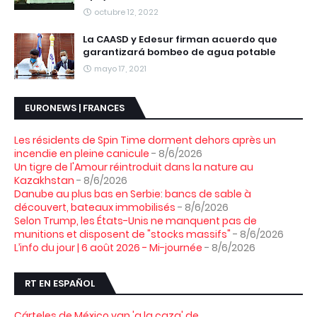
octubre 12, 2022
La CAASD y Edesur firman acuerdo que
garantizará bombeo de agua potable
mayo 17, 2021
EURONEWS | FRANCES
Les résidents de Spin Time dorment dehors après un
incendie en pleine canicule
- 8/6/2026
Un tigre de l'Amour réintroduit dans la nature au
Kazakhstan
- 8/6/2026
Danube au plus bas en Serbie: bancs de sable à
découvert, bateaux immobilisés
- 8/6/2026
Selon Trump, les États-Unis ne manquent pas de
munitions et disposent de "stocks massifs"
- 8/6/2026
L’info du jour | 6 août 2026 - Mi-journée
- 8/6/2026
RT EN ESPAÑOL
Cárteles de México van 'a la caza' de