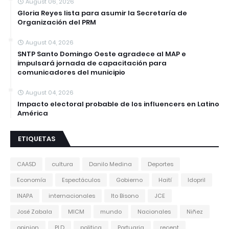
August 06, 2026
Gloria Reyes lista para asumir la Secretaría de
Organización del PRM
August 04, 2026
SNTP Santo Domingo Oeste agradece al MAP e
impulsará jornada de capacitación para
comunicadores del municipio
August 04, 2026
Impacto electoral probable de los influencers en Latino
América
ETIQUETAS
CAASD
cultura
Danilo Medina
Deportes
Economía
Espectáculos
Gobierno
Haití
Idopril
INAPA
internacionales
Ito Bisono
JCE
José Zabala
MICM
mundo
Nacionales
Niñez
opinion
PLD
politica
Portuaria
recent