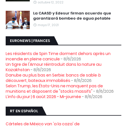
octubre 12, 2022
La CAASD y Edesur firman acuerdo que
garantizará bombeo de agua potable
mayo 17, 2021
EURONEWS | FRANCES
Les résidents de Spin Time dorment dehors après un
incendie en pleine canicule
- 8/6/2026
Un tigre de l'Amour réintroduit dans la nature au
Kazakhstan
- 8/6/2026
Danube au plus bas en Serbie: bancs de sable à
découvert, bateaux immobilisés
- 8/6/2026
Selon Trump, les États-Unis ne manquent pas de
munitions et disposent de "stocks massifs"
- 8/6/2026
L’info du jour | 6 août 2026 - Mi-journée
- 8/6/2026
RT EN ESPAÑOL
Cárteles de México van 'a la caza' de