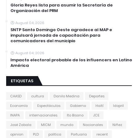
Gloria Reyes lista para asumir la Secretaría de
Organización del PRM
August 04, 2026
SNTP Santo Domingo Oeste agradece al MAP e
impulsará jornada de capacitación para
comunicadores del municipio
August 04, 2026
Impacto electoral probable de los influencers en Latino
América
ETIQUETAS
CAASD
cultura
Danilo Medina
Deportes
Economía
Espectáculos
Gobierno
Haití
Idopril
INAPA
internacionales
Ito Bisono
JCE
José Zabala
MICM
mundo
Nacionales
Niñez
opinion
PLD
politica
Portuaria
recent