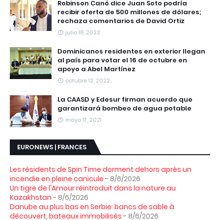
Robinson Canó dice Juan Soto podría
recibir oferta de 500 millones de dólares;
rechaza comentarios de David Ortiz
julio 18, 2023
Dominicanos residentes en exterior llegan
al país para votar el 16 de octubre en
apoyo a Abel Martínez
octubre 12, 2022
La CAASD y Edesur firman acuerdo que
garantizará bombeo de agua potable
mayo 17, 2021
EURONEWS | FRANCES
Les résidents de Spin Time dorment dehors après un
incendie en pleine canicule
- 8/6/2026
Un tigre de l'Amour réintroduit dans la nature au
Kazakhstan
- 8/6/2026
Danube au plus bas en Serbie: bancs de sable à
découvert, bateaux immobilisés
- 8/6/2026