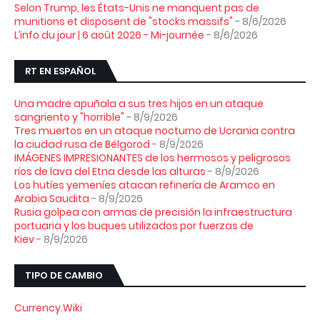
Selon Trump, les États-Unis ne manquent pas de
munitions et disposent de "stocks massifs"
- 8/6/2026
L’info du jour | 6 août 2026 - Mi-journée
- 8/6/2026
RT EN ESPAÑOL
Una madre apuñala a sus tres hijos en un ataque
sangriento y "horrible"
- 8/9/2026
Tres muertos en un ataque nocturno de Ucrania contra
la ciudad rusa de Bélgorod
- 8/9/2026
IMÁGENES IMPRESIONANTES de los hermosos y peligrosos
ríos de lava del Etna desde las alturas
- 8/9/2026
Los hutíes yemeníes atacan refinería de Aramco en
Arabia Saudita
- 8/9/2026
Rusia golpea con armas de precisión la infraestructura
portuaria y los buques utilizados por fuerzas de
Kiev
- 8/9/2026
TIPO DE CAMBIO
Currency.Wiki