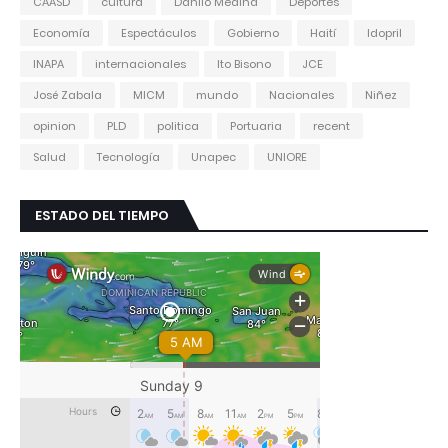
CAASD
cultura
Danilo Medina
Deportes
Economía
Espectáculos
Gobierno
Haití
Idopril
INAPA
internacionales
Ito Bisono
JCE
José Zabala
MICM
mundo
Nacionales
Niñez
opinion
PLD
politica
Portuaria
recent
Salud
Tecnología
Unapec
UNIORE
ESTADO DEL TIEMPO