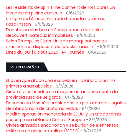
Les résidents de Spin Time dorment dehors après un
incendie en pleine canicule
- 8/6/2026
Un tigre de l'Amour réintroduit dans la nature au
Kazakhstan
- 8/6/2026
Danube au plus bas en Serbie: bancs de sable à
découvert, bateaux immobilisés
- 8/6/2026
Selon Trump, les États-Unis ne manquent pas de
munitions et disposent de "stocks massifs"
- 8/6/2026
L’info du jour | 6 août 2026 - Mi-journée
- 8/6/2026
RT EN ESPAÑOL
El joven que atacó una escuela en Tailandia asesinó
primero a sus abuelos
- 8/7/2026
Cinco civiles heridos en ataques ucranianos contra la
provincia rusa de Bélgorod
- 8/7/2026
Detienen en Moscú a empleados de plataformas ilegales
de intercambio de criptomonedas
- 8/7/2026
Inédita operación monetaria de EE.UU. y un aliado toma
por sorpresa al Banco Central Europeo
- 8/7/2026
Civiles armados encañonan y se burlan de elementos
militares en pleno patrullaje (VIDEO)
- 8/7/2026