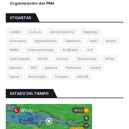
Organización del PRM
ETIQUETAS
CAASD
cultura
Danilo Medina
Deportes
Economía
Espectáculos
Gobierno
Haití
Idopril
INAPA
internacionales
Ito Bisono
JCE
José Zabala
MICM
mundo
Nacionales
Niñez
opinion
PLD
politica
Portuaria
recent
Salud
Tecnología
Unapec
UNIORE
ESTADO DEL TIEMPO