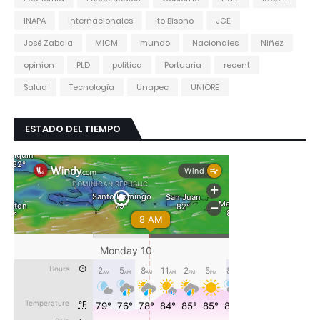
INAPA
internacionales
Ito Bisono
JCE
José Zabala
MICM
mundo
Nacionales
Niñez
opinion
PLD
politica
Portuaria
recent
Salud
Tecnología
Unapec
UNIORE
ESTADO DEL TIEMPO