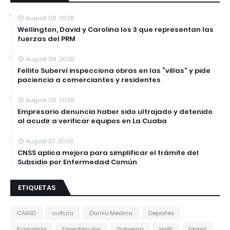
August 09, 2026
Wellington, David y Carolina los 3 que representan las
fuerzas del PRM
August 09, 2026
Fellito Suberví inspecciona obras en las “villas” y pide
paciencia a comerciantes y residentes
August 09, 2026
Empresario denuncia haber sido ultrajado y detenido
al acudir a verificar equipos en La Cuaba
August 07, 2026
CNSS aplica mejora para simplificar el trámite del
Subsidio por Enfermedad Común
ETIQUETAS
CAASD
cultura
Danilo Medina
Deportes
Economía
Espectáculos
Gobierno
Haití
Idopril