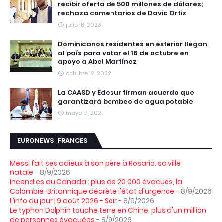
recibir oferta de 500 millones de dólares;
rechaza comentarios de David Ortiz
julio 18, 2023
Dominicanos residentes en exterior llegan
al país para votar el 16 de octubre en
apoyo a Abel Martínez
octubre 12, 2022
La CAASD y Edesur firman acuerdo que
garantizará bombeo de agua potable
mayo 17, 2021
EURONEWS | FRANCES
Messi fait ses adieux à son père à Rosario, sa ville
natale
- 8/9/2026
Incendies au Canada : plus de 20 000 évacués, la
Colombie-Britannique décrète l'état d'urgence
- 8/9/2026
L’info du jour | 9 août 2026 - Soir
- 8/9/2026
Le typhon Dolphin touche terre en Chine, plus d'un million
de personnes évacuées
- 8/9/2026