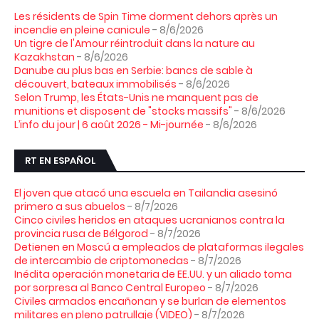
Les résidents de Spin Time dorment dehors après un
incendie en pleine canicule
- 8/6/2026
Un tigre de l'Amour réintroduit dans la nature au
Kazakhstan
- 8/6/2026
Danube au plus bas en Serbie: bancs de sable à
découvert, bateaux immobilisés
- 8/6/2026
Selon Trump, les États-Unis ne manquent pas de
munitions et disposent de "stocks massifs"
- 8/6/2026
L’info du jour | 6 août 2026 - Mi-journée
- 8/6/2026
RT EN ESPAÑOL
El joven que atacó una escuela en Tailandia asesinó
primero a sus abuelos
- 8/7/2026
Cinco civiles heridos en ataques ucranianos contra la
provincia rusa de Bélgorod
- 8/7/2026
Detienen en Moscú a empleados de plataformas ilegales
de intercambio de criptomonedas
- 8/7/2026
Inédita operación monetaria de EE.UU. y un aliado toma
por sorpresa al Banco Central Europeo
- 8/7/2026
Civiles armados encañonan y se burlan de elementos
militares en pleno patrullaje (VIDEO)
- 8/7/2026