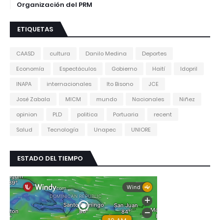
Organización del PRM
ETIQUETAS
CAASD
cultura
Danilo Medina
Deportes
Economía
Espectáculos
Gobierno
Haití
Idopril
INAPA
internacionales
Ito Bisono
JCE
José Zabala
MICM
mundo
Nacionales
Niñez
opinion
PLD
politica
Portuaria
recent
Salud
Tecnología
Unapec
UNIORE
ESTADO DEL TIEMPO