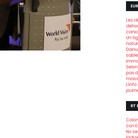
EUR
Les r
dehor
canic
Un ti
natu
Danub
sable
immob
Selon
pas d
mass
L’info
journ
RT 
Colom
con 
No se
ladró