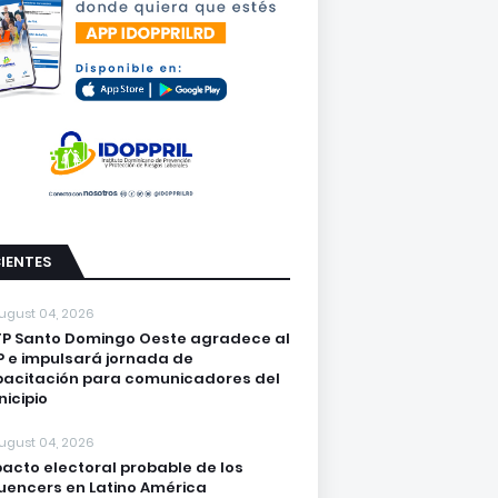
IENTES
ugust 04, 2026
P Santo Domingo Oeste agradece al
 e impulsará jornada de
acitación para comunicadores del
icipio
ugust 04, 2026
acto electoral probable de los
luencers en Latino América