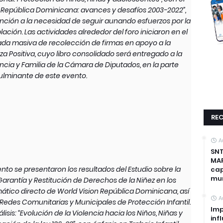
n República Dominicana: avances y desafíos 2003-2022”,
ención a la necesidad de seguir aunando esfuerzos por la
ación. Las actividades alrededor del foro iniciaron en el
nada masiva de recolección de firmas en apoyo a la
za Positiva, cuyo libro consolidado será entregado a la
cia y Familia de la Cámara de Diputados, en la parte
ulminante de este evento.
REC
A
SNT
MAP
ento se presentaron los resultados del Estudio sobre la
cap
mun
Garantía y Restitución de Derechos de la Niñez en los
tico directo de World Vision República Dominicana, así
A
edes Comunitarias y Municipales de Protección Infantil.
Imp
isis: “Evolución de la Violencia hacia los Niños, Niñas y
inf