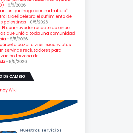
O)
- 8/5/2026
loran, es que hago bien mi trabajo":
tro israelí celebra el sufrimiento de
s palestinas
- 8/5/2026
: El conmovedor rescate de cinco
gas que unió a toda una comunidad
sia
- 8/5/2026
 cárcel a cazar civiles: exconvictos
n servir de reclutadores para
ización forzosa de
ski
- 8/5/2026
O DE CAMBIO
ncy.Wiki