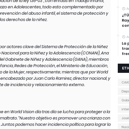
ión de la ley 136-03”, con énfasis en Trabajo Infantil,
azo en Adolescentes, todo esto complementado por
A
evención del abuso infantil, el sistema de protección y
¿TÚ
los derechos de la niñez.
Ra
con
A
La 
or actores clave del Sistema de Protección de la Niñez
tra
 Nacional para la Niñez y la Adolescencia (CONANI), Ana
fre
del Gabinete de Niñez y Adolescencia (GANA), miembros
nfancia, Redes de Protección, el Ministerio de Educación,
ET
rio de la Mujer, respectivamente; mientras que por World
vo encabezado por Juan Carlo Ramirez, director nacional, y
CAA
te de incidencia y relacionamiento externo.
Depo
Gobi
inte
 en World Vision día tras día se lucha para proteger a la
maltrato. “Nuestro objetivo es promover una crianza con
José
a. Juntos podemos hacer incidencia política para lograr la
Naci