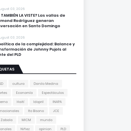
ugust 03, 2026
 TAMBIÉN LA VISTE? Las vallas de
ymond Rodríguez generan
versación en Santo Domingo
ugust 03, 2026
política de la complejidad: Balance y
nsformación de Johnny Pujols al
nte del PLD
IQUETAS
SD
cultura
Danilo Medina
rtes
Economía
Espectáculos
erno
Haití
Idopril
INAPA
rnacionales
Ito Bisono
JCE
 Zabala
MICM
mundo
onales
Niñez
opinion
PLD