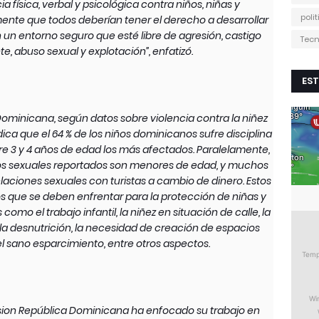
ia física, verbal y psicológica contra niños, niñas y
poli
nte que todos deberían tener el derecho a desarrollar
en un entorno seguro que esté libre de agresión, castigo
Tecn
nte, abuso sexual y explotación”, enfatizó.
EST
ominicana, según datos sobre violencia contra la niñez
ca que el 64 % de los niños dominicanos sufre disciplina
ntre 3 y 4 años de edad los más afectados. Paralelamente,
itos sexuales reportados son menores de edad, y muchos
elaciones sexuales con turistas a cambio de dinero. Estos
os que se deben enfrentar para la protección de niñas y
mo el trabajo infantil, la niñez en situación de calle, la
, la desnutrición, la necesidad de creación de espacios
l sano esparcimiento, entre otros aspectos.
ision República Dominicana ha enfocado su trabajo en