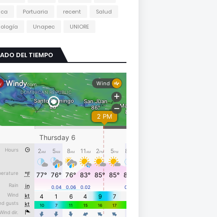
tica
Portuaria
recent
Salud
ología
Unapec
UNIORE
ADO DEL TIEMPO