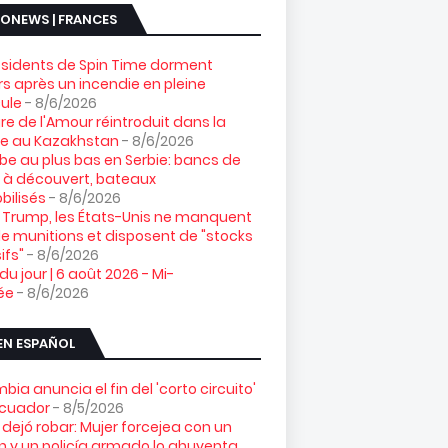
ONEWS | FRANCES
ésidents de Spin Time dorment
s après un incendie en pleine
ule
- 8/6/2026
gre de l'Amour réintroduit dans la
re au Kazakhstan
- 8/6/2026
e au plus bas en Serbie: bancs de
 à découvert, bateaux
ilisés
- 8/6/2026
 Trump, les États-Unis ne manquent
e munitions et disposent de "stocks
ifs"
- 8/6/2026
 du jour | 6 août 2026 - Mi-
ée
- 8/6/2026
EN ESPAÑOL
bia anuncia el fin del 'corto circuito'
Ecuador
- 8/5/2026
 dejó robar: Mujer forcejea con un
n y un policía armado lo ahuyenta