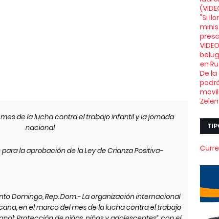
(VIDE
"Si l
minis
presa
VIDEO
belu
en Ru
De la
podrá
movil
Zelen
es de la lucha contra el trabajo infantil y la jornada
TIP
nacional
Curre
para la aprobación de la Ley de Crianza Positiva-
anto Domingo, Rep. Dom.- La organización internacional
ana, en el marco del mes de la lucha contra el trabajo
cional: Protección de niños, niñas y adolescentes”, con el