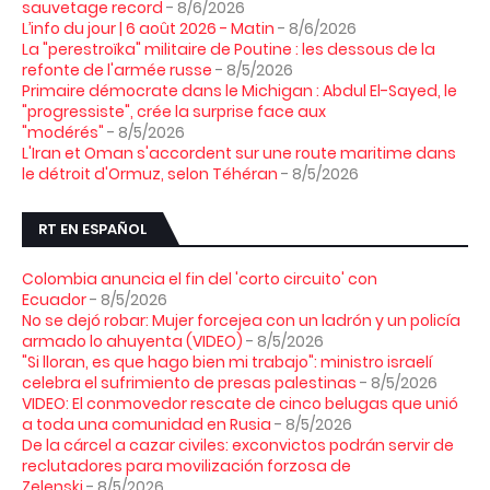
sauvetage record
- 8/6/2026
L’info du jour | 6 août 2026 - Matin
- 8/6/2026
La "perestroïka" militaire de Poutine : les dessous de la
refonte de l'armée russe
- 8/5/2026
Primaire démocrate dans le Michigan : Abdul El-Sayed, le
"progressiste", crée la surprise face aux
"modérés"
- 8/5/2026
L'Iran et Oman s'accordent sur une route maritime dans
le détroit d'Ormuz, selon Téhéran
- 8/5/2026
RT EN ESPAÑOL
Colombia anuncia el fin del 'corto circuito' con
Ecuador
- 8/5/2026
No se dejó robar: Mujer forcejea con un ladrón y un policía
armado lo ahuyenta (VIDEO)
- 8/5/2026
"Si lloran, es que hago bien mi trabajo": ministro israelí
celebra el sufrimiento de presas palestinas
- 8/5/2026
VIDEO: El conmovedor rescate de cinco belugas que unió
a toda una comunidad en Rusia
- 8/5/2026
De la cárcel a cazar civiles: exconvictos podrán servir de
reclutadores para movilización forzosa de
Zelenski
- 8/5/2026