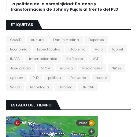
La política de la complejidad: Balance y
transformación de Johnny Pujols al frente del PLD
ETIQUETAS
CAASD
cultura
Danilo Medina
Deportes
Economía
Espectáculos
Gobierno
Haití
Idopril
INAPA
internacionales
Ito Bisono
JCE
José Zabala
MICM
mundo
Nacionales
Niñez
opinion
PLD
politica
Portuaria
recent
Salud
Tecnología
Unapec
UNIORE
ESTADO DEL TIEMPO