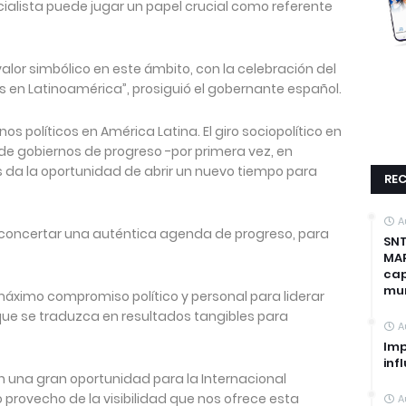
ocialista puede jugar un papel crucial como referente
alor simbólico en este ámbito, con la celebración del
s en Latinoamérica”, prosiguió el gobernante español.
 políticos en América Latina. El giro sociopolítico en
de gobiernos de progreso -por primera vez, en
da la oportunidad de abrir un nuevo tiempo para
REC
A
 concertar una auténtica agenda de progreso, para
SNT
MAP
cap
mun
 máximo compromiso político y personal para liderar
que se traduzca en resultados tangibles para
A
Imp
inf
 una gran oportunidad para la Internacional
 provecho de la visibilidad que nos ofrece esta
A