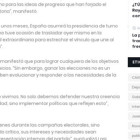
sino para las ideas de progreso que han forjado el
¿TÚ
Ra
toria”, manifestó.
con
 unos meses, España asumirá la presidencia de turno
A
mo tuve ocasión de trasladar ayer mismo en la
La 
extraordinaria para estrechar el vínculo que une al
tra
”.
fre
i manifestó que para lograr cualquiera de los objetivos
ET
cios. “Sin embargo, ganar las elecciones no es un
eben evolucionar y responder a las necesidades de la
CAA
Depo
e vivimos. No solo debemos defender nuestra creencia
Gobi
dad, sino implementar políticas que reflejen esto”,
inte
José
venes durante las campañas electorales, sino
Naci
 crítico, sus intereses y necesidades sean
poli
resentación internas del partido”, puntualizó Lasi.