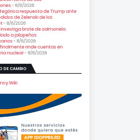
iones
- 8/6/2026
tegórica respuesta de Trump ante
edidos de Zelenski de los
ot
- 8/6/2026
. investiga brote de salmonela
lado a jalapeños
canos
- 8/6/2026
 finalmente rinde cuentas en
ia nuclear
- 8/6/2026
O DE CAMBIO
ncy.Wiki