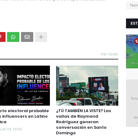
Tecn
EST
Ver todo
to electoral probable
¿TÚ TAMBIÉN LA VISTE? Las
s influencers en Latino
vallas de Raymond
ica
Rodríguez generan
conversación en Santo
ust 04, 2026
Domingo