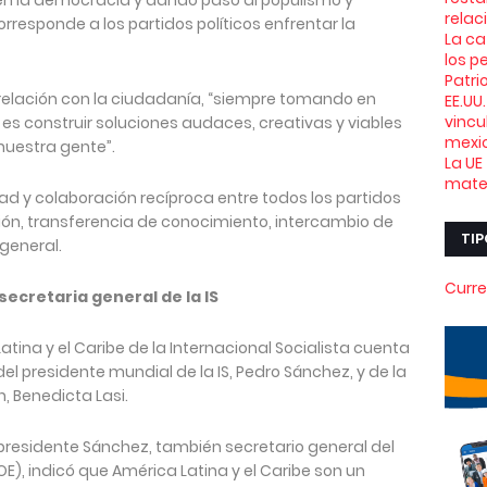
en la democracia y dando paso al populismo y
relac
rresponde a los partidos políticos enfrentar la
La ca
los p
Patri
u relación con la ciudadanía, “siempre tomando en
EE.UU
vincu
es construir soluciones audaces, creativas y viables
mexi
nuestra gente”.
La UE
mater
d y colaboración recíproca entre todos los partidos
ión, transferencia de conocimiento, intercambio de
TIP
general.
Curre
secretaria general de la IS
tina y el Caribe de la Internacional Socialista cuenta
del presidente mundial de la IS, Pedro Sánchez, y de la
, Benedicta Lasi.
el presidente Sánchez, también secretario general del
OE), indicó que América Latina y el Caribe son un