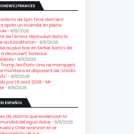
ONEWS | FRANCES
ésidents de Spin Time dorment
s après un incendie en pleine
ule
- 8/6/2026
gre de l'Amour réintroduit dans la
re au Kazakhstan
- 8/6/2026
e au plus bas en Serbie: bancs de
 à découvert, bateaux
ilisés
- 8/6/2026
 Trump, les États-Unis ne manquent
e munitions et disposent de "stocks
ifs"
- 8/6/2026
 du jour | 6 août 2026 - Mi-
ée
- 8/6/2026
EN ESPAÑOL
es de alarma que evidencian la
s mundial del agua dulce
- 8/6/2026
uela y Chile avanzan en el
blecimiento de sus