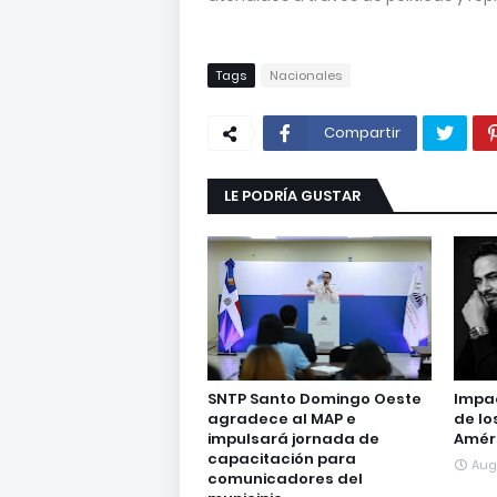
Tags
Nacionales
Compartir
LE PODRÍA GUSTAR
SNTP Santo Domingo Oeste
Impac
agradece al MAP e
de lo
impulsará jornada de
Amér
capacitación para
Aug
comunicadores del