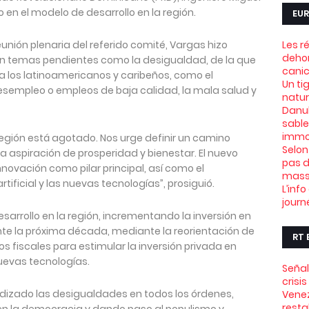
en el modelo de desarrollo en la región.
EUR
unión plenaria del referido comité, Vargas hizo
Les r
dehor
an temas pendientes como la desigualdad, de la que
canic
a los latinoamericanos y caribeños, como el
Un ti
 desempleo o empleos de baja calidad, la mala salud y
natu
Danub
sable
immob
región está agotado. Nos urge definir un camino
Selon
a aspiración de prosperidad y bienestar. El nuevo
pas d
novación como pilar principal, así como el
mass
tificial y las nuevas tecnologías”, prosiguió.
L’info
journ
esarrollo en la región, incrementando la inversión en
nte la próxima década, mediante la reorientación de
RT 
s fiscales para estimular la inversión privada en
evas tecnologías.
Señal
crisi
udizado las desigualdades en todos los órdenes,
Venez
resta