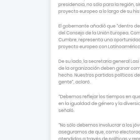
presidencia, no sólo para la región, 
proyecto europeo a lo largo de su his
El gobernante añadió que “dentro de
del Consejo de la Unión Europea. Co
Cumbre, representa una oportunidad 
proyecto europeo con Latinoamérica
De su lado, la secretaria general Las
de la organización deben ganar comi
hecho. Nuestros partidos políticos d
gente”, aclaró.
“Debemos reflejar los tiempos en qu
en la igualdad de género y la diversi
señaló.
“No sólo debemos involucrar a los jó
asegurarnos de que, como electorado
atendidos a través de políticas y rep