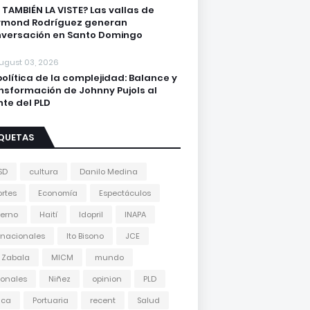
 TAMBIÉN LA VISTE? Las vallas de
ymond Rodríguez generan
versación en Santo Domingo
ugust 03, 2026
política de la complejidad: Balance y
nsformación de Johnny Pujols al
nte del PLD
IQUETAS
SD
cultura
Danilo Medina
rtes
Economía
Espectáculos
erno
Haití
Idopril
INAPA
rnacionales
Ito Bisono
JCE
 Zabala
MICM
mundo
onales
Niñez
opinion
PLD
tica
Portuaria
recent
Salud