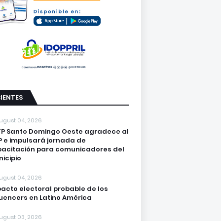
IENTES
ugust 04, 2026
P Santo Domingo Oeste agradece al
 e impulsará jornada de
acitación para comunicadores del
icipio
ugust 04, 2026
acto electoral probable de los
luencers en Latino América
ugust 03, 2026