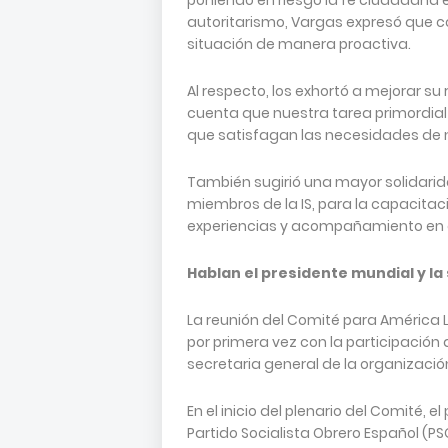
poniendo en riesgo la fe ciudadana 
autoritarismo, Vargas expresó que co
situación de manera proactiva.
Al respecto, los exhortó a mejorar s
cuenta que nuestra tarea primordial 
que satisfagan las necesidades de 
También sugirió una mayor solidarida
miembros de la IS, para la capacitac
experiencias y acompañamiento en 
Hablan el presidente mundial y la 
La reunión del Comité para América La
por primera vez con la participación 
secretaria general de la organización
En el inicio del plenario del Comité, 
Partido Socialista Obrero Español (PS