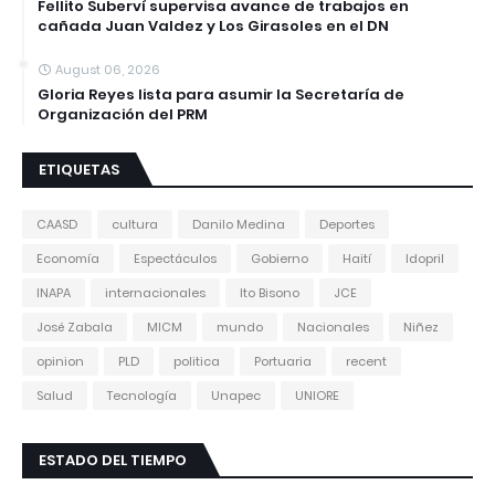
Fellito Suberví supervisa avance de trabajos en
cañada Juan Valdez y Los Girasoles en el DN
August 06, 2026
Gloria Reyes lista para asumir la Secretaría de
Organización del PRM
ETIQUETAS
CAASD
cultura
Danilo Medina
Deportes
Economía
Espectáculos
Gobierno
Haití
Idopril
INAPA
internacionales
Ito Bisono
JCE
José Zabala
MICM
mundo
Nacionales
Niñez
opinion
PLD
politica
Portuaria
recent
Salud
Tecnología
Unapec
UNIORE
ESTADO DEL TIEMPO