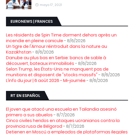
mayo 17, 2021
EURONEWS | FRANCES
Les résidents de Spin Time dorment dehors après un
incendie en pleine canicule
- 8/6/2026
Un tigre de l'Amour réintroduit dans la nature au
Kazakhstan
- 8/6/2026
Danube au plus bas en Serbie: bancs de sable à
découvert, bateaux immobilisés
- 8/6/2026
Selon Trump, les États-Unis ne manquent pas de
munitions et disposent de "stocks massifs"
- 8/6/2026
L’info du jour | 6 août 2026 - Mi-journée
- 8/6/2026
RT EN ESPAÑOL
El joven que atacó una escuela en Tailandia asesinó
primero a sus abuelos
- 8/7/2026
Cinco civiles heridos en ataques ucranianos contra la
provincia rusa de Bélgorod
- 8/7/2026
Detienen en Moscú a empleados de plataformas ilegales