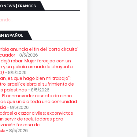
ONEWS | FRANCES
ndo...
EN ESPAÑOL
bia anuncia el fin del 'corto circuito'
Ecuador
- 8/5/2026
 dejó robar: Mujer forcejea con un
n y un policía armado lo ahuyenta
O)
- 8/5/2026
loran, es que hago bien mi trabajo":
tro israelí celebra el sufrimiento de
s palestinas
- 8/5/2026
: El conmovedor rescate de cinco
gas que unió a toda una comunidad
sia
- 8/5/2026
 cárcel a cazar civiles: exconvictos
n servir de reclutadores para
ización forzosa de
ski
- 8/5/2026