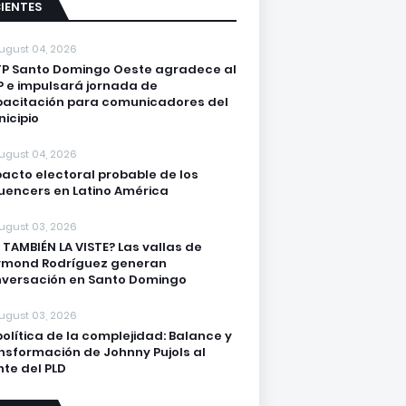
IENTES
ugust 04, 2026
P Santo Domingo Oeste agradece al
 e impulsará jornada de
acitación para comunicadores del
icipio
ugust 04, 2026
acto electoral probable de los
luencers en Latino América
ugust 03, 2026
 TAMBIÉN LA VISTE? Las vallas de
ymond Rodríguez generan
versación en Santo Domingo
ugust 03, 2026
política de la complejidad: Balance y
nsformación de Johnny Pujols al
nte del PLD