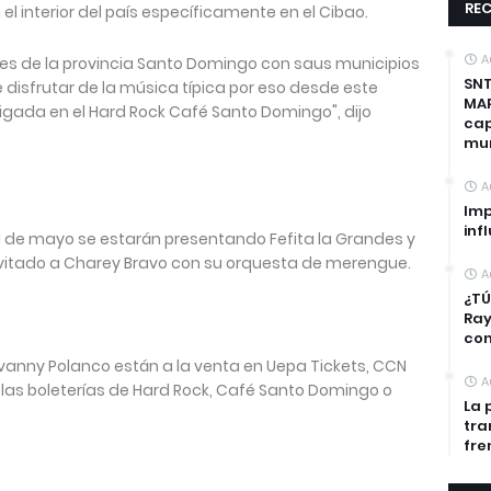
REC
l interior del país específicamente en el Cibao.
A
tes de la provincia Santo Domingo con saus municipios
SNT
e disfrutar de la música típica por eso desde este
MAP
igada en el Hard Rock Café Santo Domingo", dijo
cap
mun
A
Imp
inf
11 de mayo se estarán presentando Fefita la Grandes y
invitado a Charey Bravo con su orquesta de merengue.
A
¿TÚ
Ra
con
ovanny Polanco están a la venta en Uepa Tickets, CCN
A
las boleterías de Hard Rock, Café Santo Domingo o
La 
tra
fre