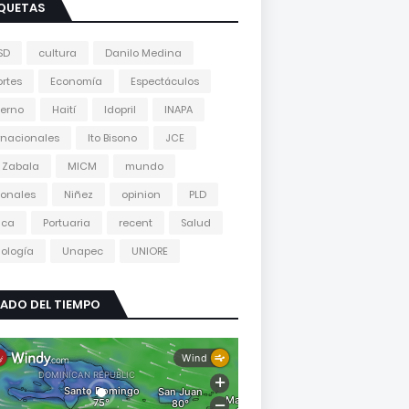
IQUETAS
SD
cultura
Danilo Medina
rtes
Economía
Espectáculos
erno
Haití
Idopril
INAPA
rnacionales
Ito Bisono
JCE
 Zabala
MICM
mundo
onales
Niñez
opinion
PLD
tica
Portuaria
recent
Salud
ología
Unapec
UNIORE
ADO DEL TIEMPO