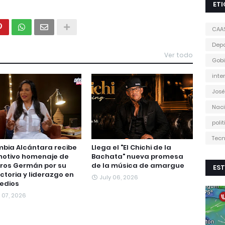
ET
CAA
Depo
Ver todo
Gobi
inte
José
Naci
poli
Tecn
bia Alcántara recibe
Llega el "El Chichi de la
motivo homenaje de
Bachata" nueva promesa
ros Germán por su
de la música de amargue
EST
ctoria y liderazgo en
July 06, 2026
edios
 07, 2026