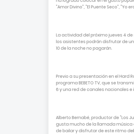
ha logrado colocar en el gusto popul
"Amor Divino", "El Puente Seco", "Yo er
La actividad del próximo jueves 4 de
los asistentes podrán disfrutar de u
10 de la noche no pagarán.
Previo a su presentación en el Hard 
programa BEBETO TV, que se transmite p
6 y una red de canales nacionales e i
Alberto Bernabé, productor de "Los J
gusta mucho de la llamada música d
de bailar y disfrutar de este ritmo 