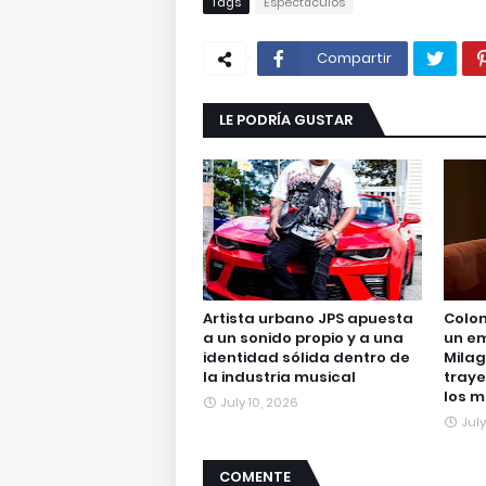
Tags
Espectáculos
Compartir
LE PODRÍA GUSTAR
Artista urbano JPS apuesta
Colom
a un sonido propio y a una
un e
identidad sólida dentro de
Milag
la industria musical
traye
los m
July 10, 2026
July
COMENTE