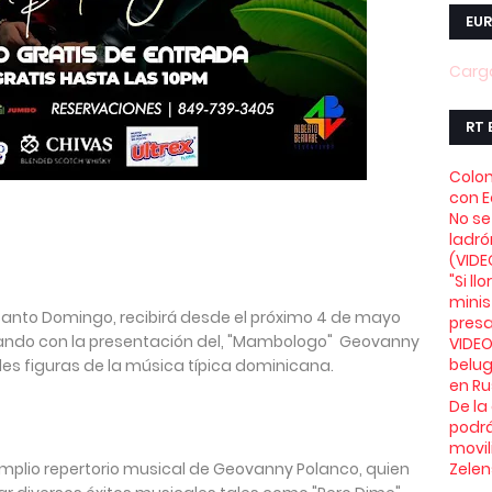
EUR
Carga
RT 
Colom
con 
No se
ladró
(VIDE
"Si l
minis
anto Domingo, recibirá desde el próximo 4 de mayo
presa
ciando con la presentación del, "Mambologo"
Geovanny
VIDEO
belu
ales figuras de la música típica dominicana.
en Ru
De la
podrá
movil
amplio repertorio musical de Geovanny Polanco, quien
Zelen