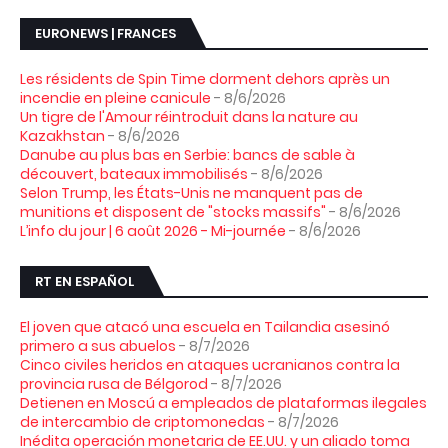
EURONEWS | FRANCES
Les résidents de Spin Time dorment dehors après un
incendie en pleine canicule
- 8/6/2026
Un tigre de l'Amour réintroduit dans la nature au
Kazakhstan
- 8/6/2026
Danube au plus bas en Serbie: bancs de sable à
découvert, bateaux immobilisés
- 8/6/2026
Selon Trump, les États-Unis ne manquent pas de
munitions et disposent de "stocks massifs"
- 8/6/2026
L’info du jour | 6 août 2026 - Mi-journée
- 8/6/2026
RT EN ESPAÑOL
El joven que atacó una escuela en Tailandia asesinó
primero a sus abuelos
- 8/7/2026
Cinco civiles heridos en ataques ucranianos contra la
provincia rusa de Bélgorod
- 8/7/2026
Detienen en Moscú a empleados de plataformas ilegales
de intercambio de criptomonedas
- 8/7/2026
Inédita operación monetaria de EE.UU. y un aliado toma