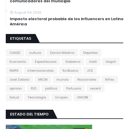
comunicadores del municipio
August 04, 2026
Impacto electoral probable de los influencers en Latino
América
ETIQUETAS
CAASD
cultura
Danilo Medina
Deportes
Economía
Espectáculos
Gobierno
Haití
Idopril
INAPA
internacionales
Ito Bisono
JCE
José Zabala
MICM
mundo
Nacionales
Niñez
opinion
PLD
politica
Portuaria
recent
Salud
Tecnología
Unapec
UNIORE
ESTADO DEL TIEMPO