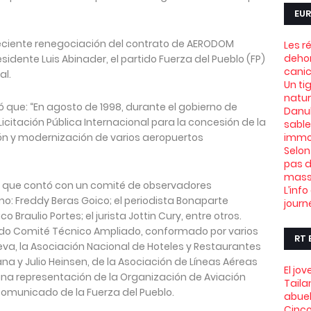
EUR
reciente renegociación del contrato de AERODOM
Les r
dehor
sidente Luis Abinader, el partido Fuerza del Pueblo (FP)
canic
al.
Un ti
natu
 que: “En agosto de 1998, durante el gobierno de
Danub
icitación Pública Internacional para la concesión de la
sable
ón y modernización de varios aeropuertos
immob
Selon
pas d
mass
al que contó con un comité de observadores
L’info
: Freddy Beras Goico; el periodista Bonaparte
journ
 Braulio Portes; el jurista Jottin Cury, entre otros.
o Comité Técnico Ampliado, conformado por varios
RT 
ueva, la Asociación Nacional de Hoteles y Restaurantes
na y Julio Heinsen, de la Asociación de Líneas Aéreas
El jo
una representación de la Organización de Aviación
Taila
l comunicado de la Fuerza del Pueblo.
abue
Cinco