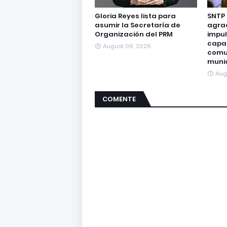
Gloria Reyes lista para
SNTP
asumir la Secretaría de
agra
Organización del PRM
impul
capa
August 06, 2026
comu
munic
Aug
COMENTE