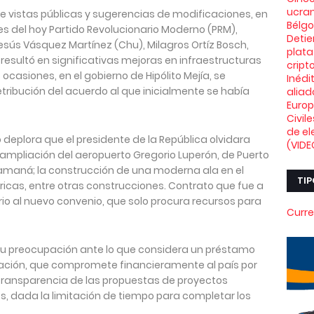
ucran
e vistas públicas y sugerencias de modificaciones, en
Bélg
s del hoy Partido Revolucionario Moderno (PRM),
Deti
sús Vásquez Martínez (Chu), Milagros Ortíz Bosch,
plata
 resultó en significativas mejoras en infraestructuras
crip
ocasiones, en el gobierno de Hipólito Mejía, se
Inédi
tribución del acuerdo al que inicialmente se había
aliad
Euro
Civil
de el
 deplora que el presidente de la República olvidara
(VIDE
a ampliación del aeropuerto Gregorio Luperón, de Puerto
 Samaná; la construcción de una moderna ala en el
TIP
icas, entre otras construcciones. Contrato que fue a
io al nuevo convenio, que solo procura recursos para
Curre
ó su preocupación ante lo que considera un préstamo
iación, que compromete financieramente al país por
y transparencia de las propuestas de proyectos
s, dada la limitación de tiempo para completar los