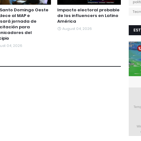
poli
 Santo Domingo Oeste
Impacto electoral probable
Tecn
dece al MAP e
de los influencers en Latino
sará jornada de
América
citación para
August 04, 2026
EST
nicadores del
ipio
ust 04, 2026