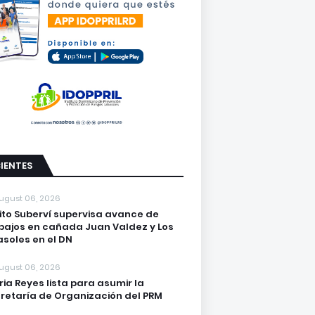
IENTES
ugust 06, 2026
lito Suberví supervisa avance de
bajos en cañada Juan Valdez y Los
asoles en el DN
ugust 06, 2026
ria Reyes lista para asumir la
retaría de Organización del PRM