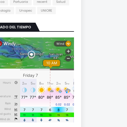
tica
Portuaria
recent
Salud
ología
Unapec
UNIORE
ADO DEL TIEMPO