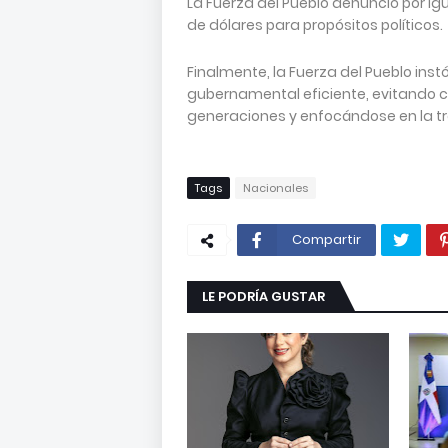
La Fuerza del Pueblo denunció por ig
de dólares para propósitos políticos.
Finalmente, la Fuerza del Pueblo ins
gubernamental eficiente, evitando 
generaciones y enfocándose en la tra
Tags
Nacionales
Compartir
LE PODRÍA GUSTAR