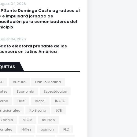
ugust 04, 2026
P Santo Domingo Oeste agradece al
 e impulsará jornada de
acitación para comunicadores del
icipio
ugust 04, 2026
acto electoral probable de los
luencers en Latino América
IQUETAS
SD
cultura
Danilo Medina
rtes
Economía
Espectáculos
erno
Haití
Idopril
INAPA
rnacionales
Ito Bisono
JCE
 Zabala
MICM
mundo
onales
Niñez
opinion
PLD