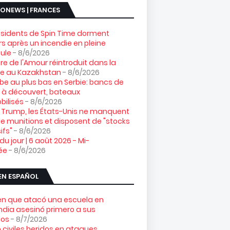
ONEWS | FRANCES
ésidents de Spin Time dorment
s après un incendie en pleine
ule
- 8/6/2026
gre de l'Amour réintroduit dans la
re au Kazakhstan
- 8/6/2026
e au plus bas en Serbie: bancs de
 à découvert, bateaux
ilisés
- 8/6/2026
 Trump, les États-Unis ne manquent
e munitions et disposent de "stocks
ifs"
- 8/6/2026
 du jour | 6 août 2026 - Mi-
ée
- 8/6/2026
EN ESPAÑOL
ven que atacó una escuela en
ndia asesinó primero a sus
los
- 8/7/2026
 civiles heridos en ataques