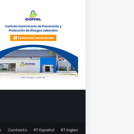
s
Contacto
RT Español
RT Ingles