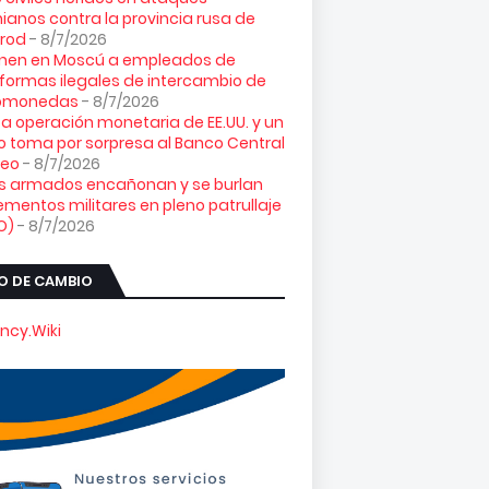
ianos contra la provincia rusa de
orod
- 8/7/2026
enen en Moscú a empleados de
formas ilegales de intercambio de
tomonedas
- 8/7/2026
ta operación monetaria de EE.UU. y un
o toma por sorpresa al Banco Central
peo
- 8/7/2026
es armados encañonan y se burlan
ementos militares en pleno patrullaje
O)
- 8/7/2026
O DE CAMBIO
ncy.Wiki