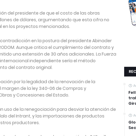
ón del presidente de que el costo de las obras
lones de dólares, argumentando que esta cifra no
al en los proyectos mencionados.
ontradicción en la postura del presidente Abinader
RODOM. Aunque critica el cumplimiento del contrato y
rmitido una extensión de 30 años adicionales. La Fuerza
 internacional independiente sería el método
to del contrato original.
REC
ación por la legalidad de la renovación de la
A
al margen de la ley 340-06 de Compras y
Fel
 Obras y Concesiones del Estado.
tra
Gir
n uso de la renegociación para desviar la atención de
alo del Intrant, y las importaciones de productos
A
Glo
stros productores.
Sec