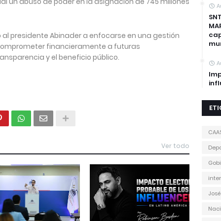
ual un abuso de poder en la asignación de 745 millones
A
SNT
MAP
cap
tó al presidente Abinader a enfocarse en una gestión
mun
comprometer financieramente a futuras
nsparencia y el beneficio público.
A
Imp
inf
ET
CAA
Ver todo
Depo
Gobi
inte
José
Naci