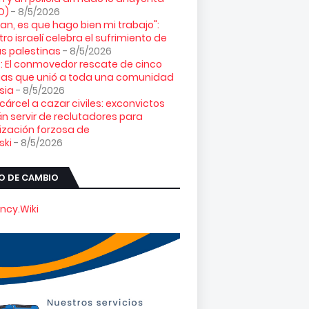
O)
- 8/5/2026
loran, es que hago bien mi trabajo":
tro israelí celebra el sufrimiento de
s palestinas
- 8/5/2026
: El conmovedor rescate de cinco
gas que unió a toda una comunidad
sia
- 8/5/2026
 cárcel a cazar civiles: exconvictos
n servir de reclutadores para
ización forzosa de
ski
- 8/5/2026
O DE CAMBIO
ncy.Wiki