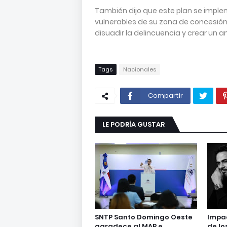
También dijo que este plan se impl
vulnerables de su zona de concesión, 
disuadir la delincuencia y crear un
Tags
Nacionales
Compartir
LE PODRÍA GUSTAR
SNTP Santo Domingo Oeste
Impac
agradece al MAP e
de lo