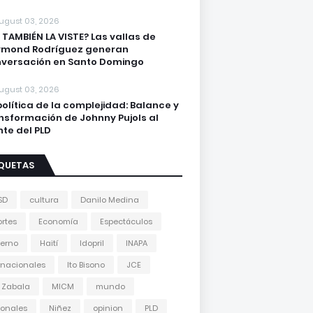
ugust 03, 2026
 TAMBIÉN LA VISTE? Las vallas de
ymond Rodríguez generan
versación en Santo Domingo
ugust 03, 2026
política de la complejidad: Balance y
nsformación de Johnny Pujols al
nte del PLD
IQUETAS
SD
cultura
Danilo Medina
rtes
Economía
Espectáculos
erno
Haití
Idopril
INAPA
rnacionales
Ito Bisono
JCE
 Zabala
MICM
mundo
onales
Niñez
opinion
PLD