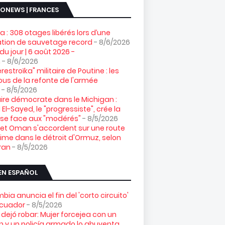
ONEWS | FRANCES
ia : 308 otages libérés lors d’une
tion de sauvetage record
- 8/6/2026
 du jour | 6 août 2026 -
n
- 8/6/2026
restroïka" militaire de Poutine : les
us de la refonte de l'armée
- 8/5/2026
ire démocrate dans le Michigan :
 El-Sayed, le "progressiste", crée la
ise face aux "modérés"
- 8/5/2026
n et Oman s'accordent sur une route
ime dans le détroit d'Ormuz, selon
ran
- 8/5/2026
EN ESPAÑOL
bia anuncia el fin del 'corto circuito'
Ecuador
- 8/5/2026
 dejó robar: Mujer forcejea con un
n y un policía armado lo ahuyenta