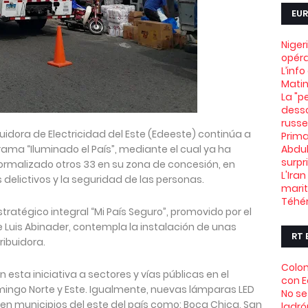
EUR
Niger
opéra
L’info
Mati
La "pe
desso
russe
idora de Electricidad del Este (Edeeste) continúa a
Prima
rama “Iluminado el País”, mediante el cual ya ha
Abdul
surpr
normalizado otros 33 en su zona de concesión, en
L'Ira
 delictivos y la seguridad de las personas.
marit
Téhé
stratégico integral “Mi País Seguro”, promovido por el
 Luis Abinader, contempla la instalación de unas
RT 
ribuidora.
Colom
 esta iniciativa a sectores y vías públicas en el
con 
omingo Norte y Este. Igualmente, nuevas lámparas LED
No se
en municipios del este del país como: Boca Chica, San
ladró