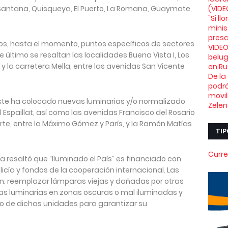
Santana, Quisqueya, El Puerto, La Romana, Guaymate,
(VIDE
"Si l
minis
presa
s, hasta el momento, puntos específicos de sectores
VIDEO
e último se resaltan las localidades Buena Vista I, Los
belu
 y la carretera Mella, entre las avenidas San Vicente
en Ru
De la
podrá
movil
eeste ha colocado nuevas luminarias y/o normalizado
Zelen
el Espaillat, así como las avenidas Francisco del Rosario
te, entre la Máximo Gómez y París, y la Ramón Matías
TIP
Curre
ra resaltó que “Iluminado el País” es financiado con
Policía y fondos de la cooperación internacional. Las
n: reemplazar lámparas viejas y dañadas por otras
vas luminarias en zonas oscuras o mal iluminadas y
o de dichas unidades para garantizar su