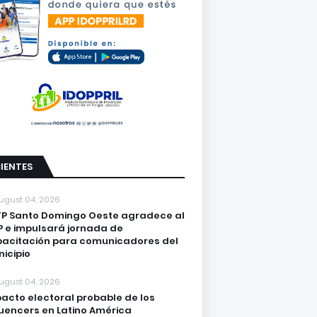
IENTES
ugust 04, 2026
P Santo Domingo Oeste agradece al
 e impulsará jornada de
acitación para comunicadores del
icipio
ugust 04, 2026
acto electoral probable de los
luencers en Latino América