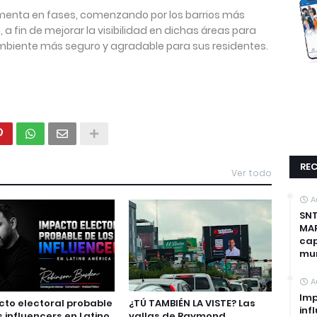
ementa en fases, comenzando por los barrios más
a fin de mejorar la visibilidad en dichas áreas para
 ambiente más seguro y agradable para sus residentes.
REC
Ver todo
A
SNT
MAP
cap
mun
A
Imp
to electoral probable
¿TÚ TAMBIÉN LA VISTE? Las
inf
s influencers en Latino
vallas de Raymond