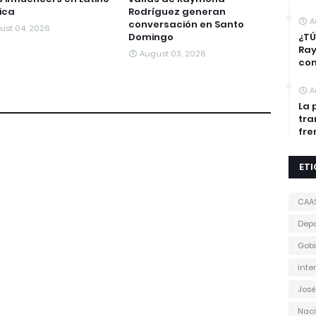
ica
Rodríguez generan
A
conversación en Santo
ust 04, 2026
Domingo
¿TÚ
Ra
August 03, 2026
con
A
La 
tra
fre
ET
CAA
Depo
Gobi
inte
José
Naci