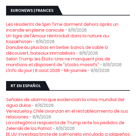
EURONEWS | FRANCES
Les résidents de Spin Time dorment dehors après un
incendie en pleine canicule
- 8/6/2026
Un tigre de l'Amour réintroduit dans la nature au
Kazakhstan
- 8/6/2026
Danube au plus bas en Serbie: bancs de sable à
découvert, bateaux immobilisés
- 8/6/2026
Selon Trump, les États-Unis ne manquent pas de
munitions et disposent de "stocks massifs"
- 8/6/2026
L’info du jour | 6 août 2026 - Mi-journée
- 8/6/2026
RT EN ESPAÑOL
Señales de alarma que evidencian la crisis mundial del
agua dulce
- 8/6/2026
Venezuela y Chile avanzan en el restablecimiento de sus
relaciones
- 8/6/2026
La categórica respuesta de Trump ante los pedidos de
Zelenski de los Patriot
- 8/6/2026
EE.UU. investiga brote de salmonela vinculado a jalapeños