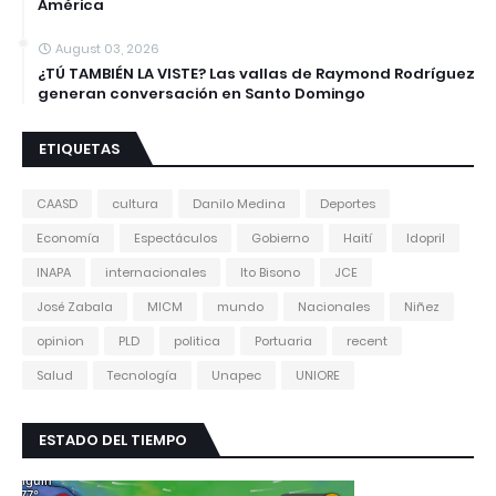
América
August 03, 2026
¿TÚ TAMBIÉN LA VISTE? Las vallas de Raymond Rodríguez
generan conversación en Santo Domingo
ETIQUETAS
CAASD
cultura
Danilo Medina
Deportes
Economía
Espectáculos
Gobierno
Haití
Idopril
INAPA
internacionales
Ito Bisono
JCE
José Zabala
MICM
mundo
Nacionales
Niñez
opinion
PLD
politica
Portuaria
recent
Salud
Tecnología
Unapec
UNIORE
ESTADO DEL TIEMPO