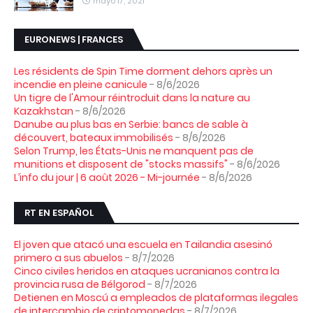
mayo 17, 2021
EURONEWS | FRANCES
Les résidents de Spin Time dorment dehors après un
incendie en pleine canicule
- 8/6/2026
Un tigre de l'Amour réintroduit dans la nature au
Kazakhstan
- 8/6/2026
Danube au plus bas en Serbie: bancs de sable à
découvert, bateaux immobilisés
- 8/6/2026
Selon Trump, les États-Unis ne manquent pas de
munitions et disposent de "stocks massifs"
- 8/6/2026
L’info du jour | 6 août 2026 - Mi-journée
- 8/6/2026
RT EN ESPAÑOL
El joven que atacó una escuela en Tailandia asesinó
primero a sus abuelos
- 8/7/2026
Cinco civiles heridos en ataques ucranianos contra la
provincia rusa de Bélgorod
- 8/7/2026
Detienen en Moscú a empleados de plataformas ilegales
de intercambio de criptomonedas
- 8/7/2026