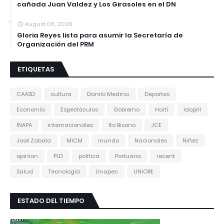
cañada Juan Valdez y Los Girasoles en el DN
August 06, 2026
Gloria Reyes lista para asumir la Secretaría de
Organización del PRM
ETIQUETAS
CAASD
cultura
Danilo Medina
Deportes
Economía
Espectáculos
Gobierno
Haití
Idopril
INAPA
internacionales
Ito Bisono
JCE
José Zabala
MICM
mundo
Nacionales
Niñez
opinion
PLD
politica
Portuaria
recent
Salud
Tecnología
Unapec
UNIORE
ESTADO DEL TIEMPO