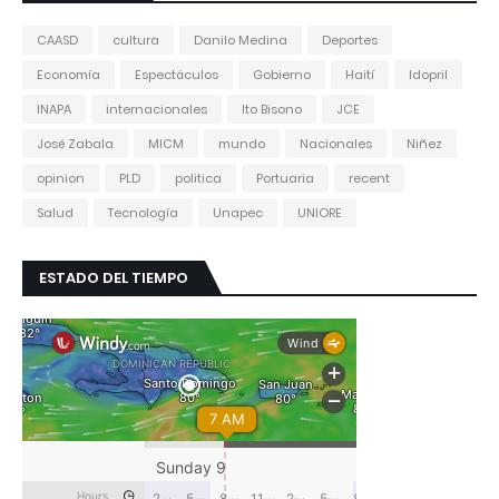
CAASD
cultura
Danilo Medina
Deportes
Economía
Espectáculos
Gobierno
Haití
Idopril
INAPA
internacionales
Ito Bisono
JCE
José Zabala
MICM
mundo
Nacionales
Niñez
opinion
PLD
politica
Portuaria
recent
Salud
Tecnología
Unapec
UNIORE
ESTADO DEL TIEMPO