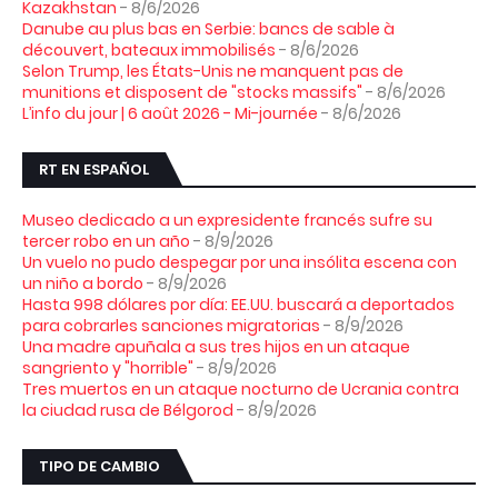
Kazakhstan
- 8/6/2026
Danube au plus bas en Serbie: bancs de sable à
découvert, bateaux immobilisés
- 8/6/2026
Selon Trump, les États-Unis ne manquent pas de
munitions et disposent de "stocks massifs"
- 8/6/2026
L’info du jour | 6 août 2026 - Mi-journée
- 8/6/2026
RT EN ESPAÑOL
Museo dedicado a un expresidente francés sufre su
tercer robo en un año
- 8/9/2026
Un vuelo no pudo despegar por una insólita escena con
un niño a bordo
- 8/9/2026
Hasta 998 dólares por día: EE.UU. buscará a deportados
para cobrarles sanciones migratorias
- 8/9/2026
Una madre apuñala a sus tres hijos en un ataque
sangriento y "horrible"
- 8/9/2026
Tres muertos en un ataque nocturno de Ucrania contra
la ciudad rusa de Bélgorod
- 8/9/2026
TIPO DE CAMBIO