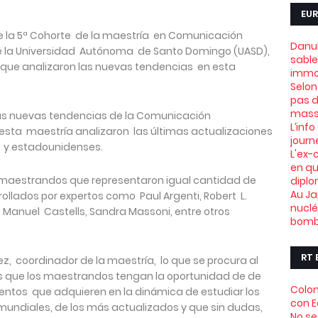
EUR
 la 5ª Cohorte de la maestría en Comunicación
Danub
de la Universidad Autónoma de Santo Domingo (UASD),
sable
l que analizaron las nuevas tendencias en esta
immob
Selon
pas d
mass
a las nuevas tendencias de la Comunicación
L’info
 esta maestría analizaron las últimas actualizaciones
journ
s y estadounidenses.
L'ex-
en qu
s maestrandos que representaron igual cantidad de
dipl
Au Ja
rollados por expertos como Paul Argenti, Robert L.
nuclé
 Manuel Castells, Sandra Massoni, entre otros
bomb
RT 
ez, coordinador de la maestría, lo que se procura al
es que los maestrandos tengan la oportunidad de de
Colom
ientos que adquieren en la dinámica de estudiar los
con 
mundiales, de los más actualizados y que sin dudas,
No se