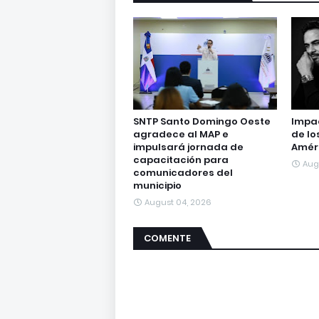
SNTP Santo Domingo Oeste
Impac
agradece al MAP e
de lo
impulsará jornada de
Amér
capacitación para
Aug
comunicadores del
municipio
August 04, 2026
COMENTE