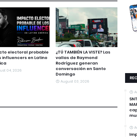
to electoral probable
¿TÚ TAMBIÉN LA VISTE? Las
s influencers en Latino
vallas de Raymond
ica
Rodríguez generan
conversación en Santo
ust 04, 2026
Domingo
REC
August 03, 2026
A
SNT
MAP
cap
mun
A
Imp