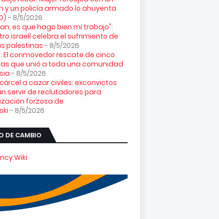
n y un policía armado lo ahuyenta
O)
- 8/5/2026
loran, es que hago bien mi trabajo":
tro israelí celebra el sufrimiento de
s palestinas
- 8/5/2026
: El conmovedor rescate de cinco
gas que unió a toda una comunidad
sia
- 8/5/2026
 cárcel a cazar civiles: exconvictos
n servir de reclutadores para
ización forzosa de
ski
- 8/5/2026
O DE CAMBIO
ncy.Wiki