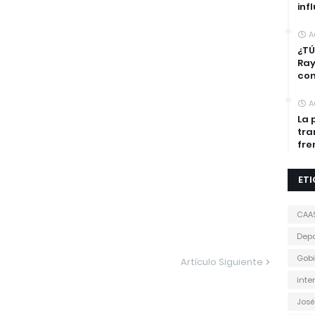
inf
A
¿TÚ
Ra
con
A
La 
tra
fre
ET
CAA
Depo
Gobi
Artículo Siguiente
inte
José