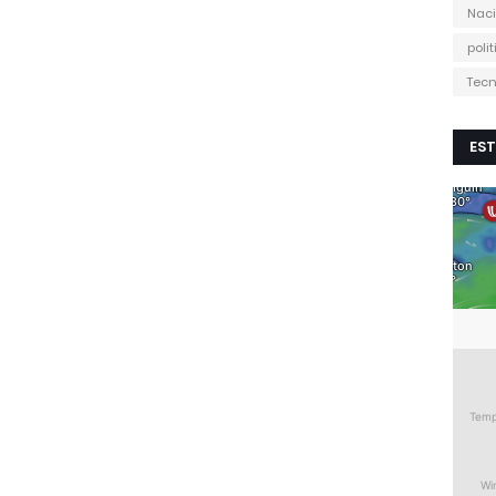
Naci
poli
Tecn
EST