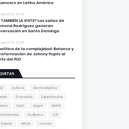
luencers en Latino América
ugust 03, 2026
 TAMBIÉN LA VISTE? Las vallas de
ymond Rodríguez generan
versación en Santo Domingo
ugust 03, 2026
política de la complejidad: Balance y
nsformación de Johnny Pujols al
nte del PLD
IQUETAS
SD
cultura
Danilo Medina
rtes
Economía
Espectáculos
erno
Haití
Idopril
INAPA
rnacionales
Ito Bisono
JCE
 Zabala
MICM
mundo