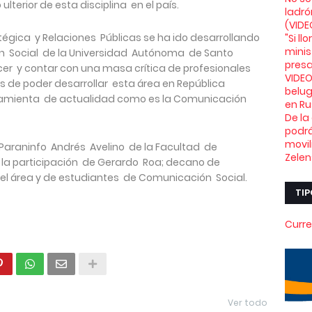
ulterior de esta disciplina en el país.
ladró
(VIDE
égica y Relaciones Públicas se ha ido desarrollando
"Si l
minis
n Social de la Universidad Autónoma de Santo
presa
ecer y contar con una masa crítica de profesionales
VIDEO
nes de poder desarrollar esta área en República
belu
ramienta de actualidad como es la Comunicación
en Ru
De la
podrá
movil
l Paraninfo Andrés Avelino de la Facultad de
Zelen
la participación de Gerardo Roa; decano de
l área y de estudiantes de Comunicación Social.
TIP
Curre
Ver todo