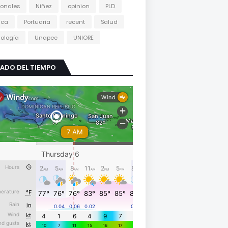
onales
Niñez
opinion
PLD
tica
Portuaria
recent
Salud
ología
Unapec
UNIORE
ADO DEL TIEMPO