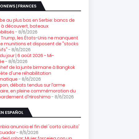
ONEWS | FRANCES
e au plus bas en Serbie: bancs de
 à découvert, bateaux
ilisés
- 8/6/2026
 Trump, les États-Unis ne manquent
e munitions et disposent de "stocks
ifs"
- 8/6/2026
 du jour | 6 août 2026 - Mi-
ée
- 8/6/2026
chef de la junte birmane à Bangkok
ête d'une réhabilitation
omatique
- 8/6/2026
pon, débats tendus sur l’arme
aire, en pleine commémoration du
ardement d'Hiroshima
- 8/6/2026
EN ESPAÑOL
bia anuncia el fin del 'corto circuito'
Ecuador
- 8/5/2026
 dejó robar: Mujer forcejea con un