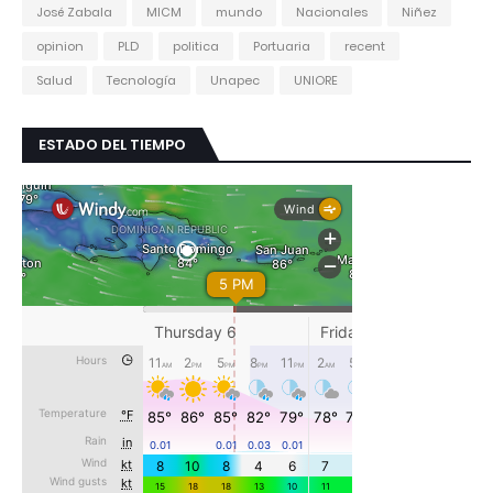
José Zabala
MICM
mundo
Nacionales
Niñez
opinion
PLD
politica
Portuaria
recent
Salud
Tecnología
Unapec
UNIORE
ESTADO DEL TIEMPO