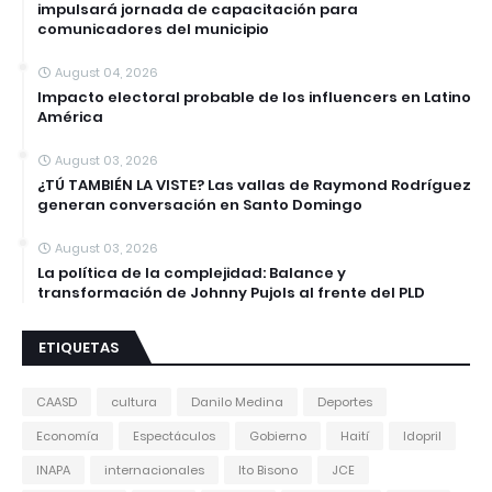
impulsará jornada de capacitación para
comunicadores del municipio
August 04, 2026
Impacto electoral probable de los influencers en Latino
América
August 03, 2026
¿TÚ TAMBIÉN LA VISTE? Las vallas de Raymond Rodríguez
generan conversación en Santo Domingo
August 03, 2026
La política de la complejidad: Balance y
transformación de Johnny Pujols al frente del PLD
ETIQUETAS
CAASD
cultura
Danilo Medina
Deportes
Economía
Espectáculos
Gobierno
Haití
Idopril
INAPA
internacionales
Ito Bisono
JCE