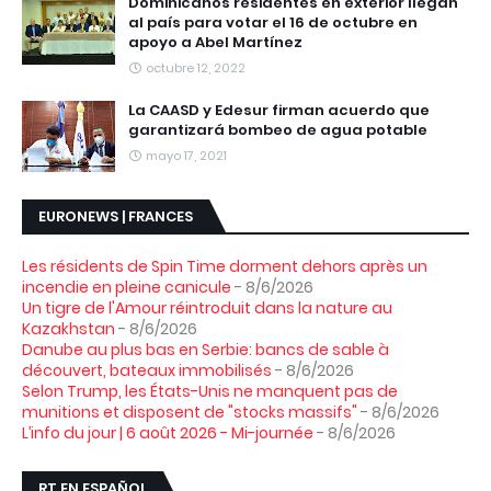
Dominicanos residentes en exterior llegan
al país para votar el 16 de octubre en
apoyo a Abel Martínez
octubre 12, 2022
La CAASD y Edesur firman acuerdo que
garantizará bombeo de agua potable
mayo 17, 2021
EURONEWS | FRANCES
Les résidents de Spin Time dorment dehors après un
incendie en pleine canicule
- 8/6/2026
Un tigre de l'Amour réintroduit dans la nature au
Kazakhstan
- 8/6/2026
Danube au plus bas en Serbie: bancs de sable à
découvert, bateaux immobilisés
- 8/6/2026
Selon Trump, les États-Unis ne manquent pas de
munitions et disposent de "stocks massifs"
- 8/6/2026
L’info du jour | 6 août 2026 - Mi-journée
- 8/6/2026
RT EN ESPAÑOL