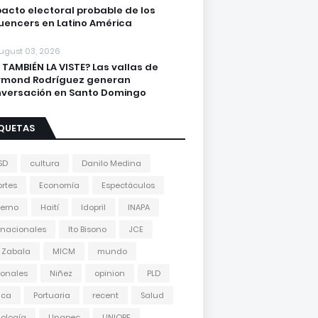
acto electoral probable de los
luencers en Latino América
ugust 03, 2026
 TAMBIÉN LA VISTE? Las vallas de
ymond Rodríguez generan
versación en Santo Domingo
IQUETAS
SD
cultura
Danilo Medina
rtes
Economía
Espectáculos
erno
Haití
Idopril
INAPA
rnacionales
Ito Bisono
JCE
 Zabala
MICM
mundo
onales
Niñez
opinion
PLD
tica
Portuaria
recent
Salud
ología
Unapec
UNIORE