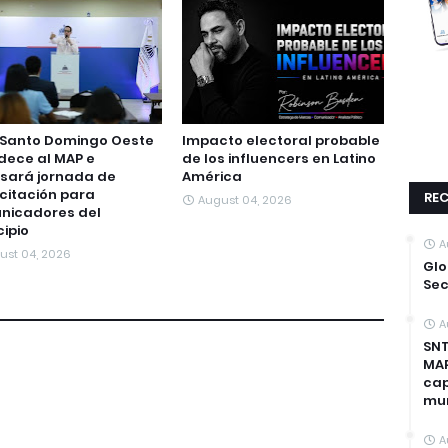
 Santo Domingo Oeste
Impacto electoral probable
dece al MAP e
de los influencers en Latino
sará jornada de
América
citación para
REC
August 04, 2026
nicadores del
ipio
A
ust 04, 2026
Glo
Sec
A
SNT
MAP
cap
mun
A