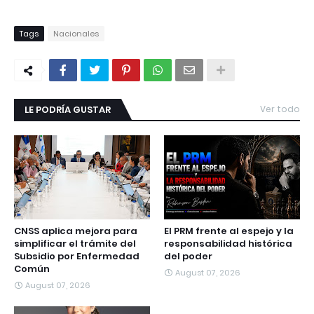
Tags
Nacionales
LE PODRÍA GUSTAR
Ver todo
CNSS aplica mejora para
El PRM frente al espejo y la
simplificar el trámite del
responsabilidad histórica
Subsidio por Enfermedad
del poder
Común
August 07, 2026
August 07, 2026