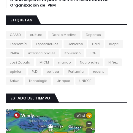
Organización del PRM
ETIQUETAS
CAASD
cultura
Danilo Medina
Deportes
Economía
Espectáculos
Gobierno
Haití
Idopril
INAPA
internacionales
Ito Bisono
JCE
José Zabala
MICM
mundo
Nacionales
Niñez
opinion
PLD
politica
Portuaria
recent
Salud
Tecnología
Unapec
UNIORE
ESTADO DEL TIEMPO