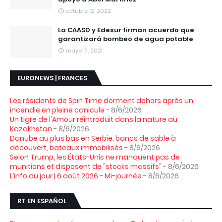
octubre 12, 2022
La CAASD y Edesur firman acuerdo que
garantizará bombeo de agua potable
mayo 17, 2021
EURONEWS | FRANCES
Les résidents de Spin Time dorment dehors après un
incendie en pleine canicule
- 8/6/2026
Un tigre de l'Amour réintroduit dans la nature au
Kazakhstan
- 8/6/2026
Danube au plus bas en Serbie: bancs de sable à
découvert, bateaux immobilisés
- 8/6/2026
Selon Trump, les États-Unis ne manquent pas de
munitions et disposent de "stocks massifs"
- 8/6/2026
L’info du jour | 6 août 2026 - Mi-journée
- 8/6/2026
RT EN ESPAÑOL