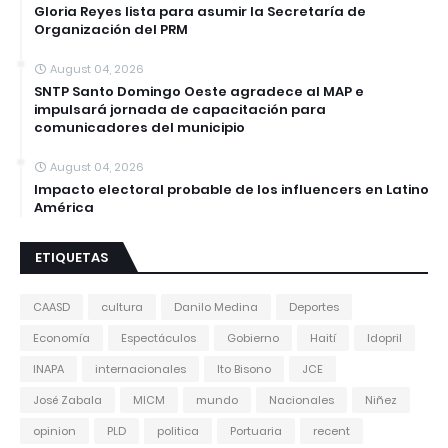
Gloria Reyes lista para asumir la Secretaría de
Organización del PRM
August 04, 2026
SNTP Santo Domingo Oeste agradece al MAP e
impulsará jornada de capacitación para
comunicadores del municipio
August 04, 2026
Impacto electoral probable de los influencers en Latino
América
ETIQUETAS
CAASD
cultura
Danilo Medina
Deportes
Economía
Espectáculos
Gobierno
Haití
Idopril
INAPA
internacionales
Ito Bisono
JCE
José Zabala
MICM
mundo
Nacionales
Niñez
opinion
PLD
politica
Portuaria
recent