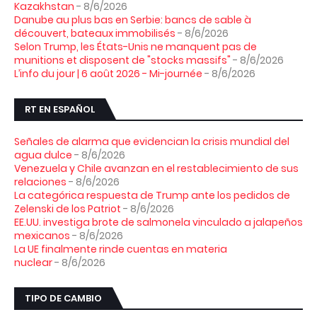
Kazakhstan
- 8/6/2026
Danube au plus bas en Serbie: bancs de sable à
découvert, bateaux immobilisés
- 8/6/2026
Selon Trump, les États-Unis ne manquent pas de
munitions et disposent de "stocks massifs"
- 8/6/2026
L’info du jour | 6 août 2026 - Mi-journée
- 8/6/2026
RT EN ESPAÑOL
Señales de alarma que evidencian la crisis mundial del
agua dulce
- 8/6/2026
Venezuela y Chile avanzan en el restablecimiento de sus
relaciones
- 8/6/2026
La categórica respuesta de Trump ante los pedidos de
Zelenski de los Patriot
- 8/6/2026
EE.UU. investiga brote de salmonela vinculado a jalapeños
mexicanos
- 8/6/2026
La UE finalmente rinde cuentas en materia
nuclear
- 8/6/2026
TIPO DE CAMBIO