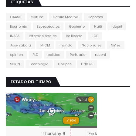
ETIQUETAS
CAASD
cultura
Danilo Medina
Deportes
Economía
Espectáculos
Gobierno
Haití
Idopril
INAPA
internacionales
Ito Bisono
JCE
José Zabala
MICM
mundo
Nacionales
Niñez
opinion
PLD
politica
Portuaria
recent
Salud
Tecnología
Unapec
UNIORE
ESTADO DEL TIEMPO