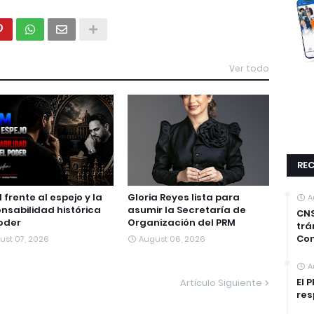
Ver todo
REC
M frente al espejo y la
Gloria Reyes lista para
A
nsabilidad histórica
asumir la Secretaría de
CNS
oder
Organización del PRM
trá
Co
ust 07, 2026
August 06, 2026
A
El 
Artículo Siguiente
res