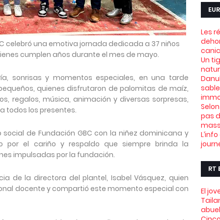
EUR
Les r
dehor
BC celebró una emotiva jornada dedicada a 37 niños
canic
ienes cumplen años durante el mes de mayo.
Un ti
natu
ría, sonrisas y momentos especiales, en una tarde
Danub
sable
pequeños, quienes disfrutaron de palomitas de maíz,
immob
s, regalos, música, animación y diversas sorpresas,
Selon
a todos los presentes.
pas d
mass
o social de Fundación GBC con la niñez dominicana y
L’info
por el cariño y respaldo que siempre brinda la
journ
es impulsadas por la fundación.
RT 
ia de la directora del plantel, Isabel Vásquez, quien
sonal docente y compartió este momento especial con
El jo
Taila
abue
Cinco