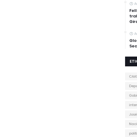
A
Fel
tra
Gir
A
Glo
Sec
ET
CAA
Depo
Gobi
inte
José
Naci
poli