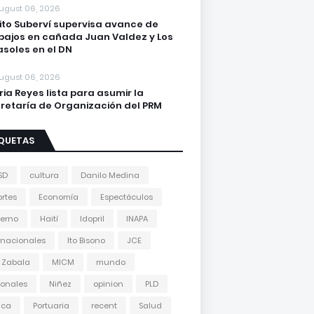
ugust 06, 2026
lito Suberví supervisa avance de
bajos en cañada Juan Valdez y Los
asoles en el DN
ugust 06, 2026
ria Reyes lista para asumir la
retaría de Organización del PRM
IQUETAS
SD
cultura
Danilo Medina
rtes
Economía
Espectáculos
erno
Haití
Idopril
INAPA
rnacionales
Ito Bisono
JCE
 Zabala
MICM
mundo
onales
Niñez
opinion
PLD
tica
Portuaria
recent
Salud