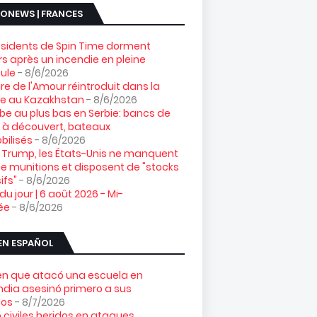
ONEWS | FRANCES
ésidents de Spin Time dorment
s après un incendie en pleine
ule
- 8/6/2026
gre de l'Amour réintroduit dans la
re au Kazakhstan
- 8/6/2026
e au plus bas en Serbie: bancs de
 à découvert, bateaux
ilisés
- 8/6/2026
 Trump, les États-Unis ne manquent
e munitions et disposent de "stocks
ifs"
- 8/6/2026
 du jour | 6 août 2026 - Mi-
ée
- 8/6/2026
EN ESPAÑOL
ven que atacó una escuela en
ndia asesinó primero a sus
los
- 8/7/2026
 civiles heridos en ataques