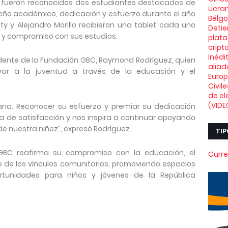
 fueron reconocidos dos estudiantes destacados de
ucran
eño académico, dedicación y esfuerzo durante el año
Bélg
y y Alejandro Morillo recibieron una tablet cada uno
Deti
 y compromiso con sus estudios.
plata
crip
Inédi
sidente de la Fundación GBC, Raymond Rodríguez, quien
aliad
ivar a la juventud a través de la educación y el
Euro
Civil
de el
(VIDE
ñana. Reconocer su esfuerzo y premiar su dedicación
na de satisfacción y nos inspira a continuar apoyando
 de nuestra niñez”, expresó Rodríguez.
TIP
 GBC reafirma su compromiso con la educación, el
Curre
nto de los vínculos comunitarios, promoviendo espacios
ortunidades para niños y jóvenes de la República