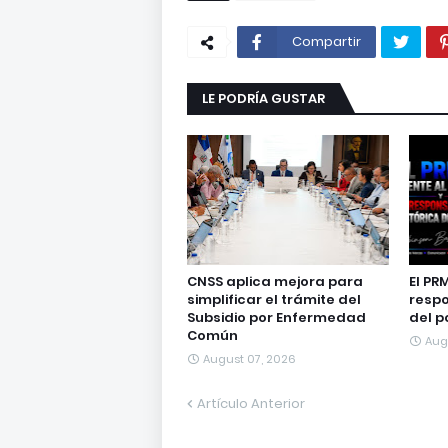
Compartir
LE PODRÍA GUSTAR
CNSS aplica mejora para
El PR
simplificar el trámite del
respo
Subsidio por Enfermedad
del p
Común
Aug
August 07, 2026
Artículo Anterior