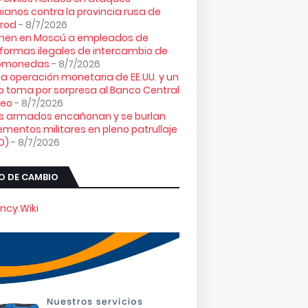
ianos contra la provincia rusa de
orod
- 8/7/2026
enen en Moscú a empleados de
formas ilegales de intercambio de
tomonedas
- 8/7/2026
ta operación monetaria de EE.UU. y un
o toma por sorpresa al Banco Central
peo
- 8/7/2026
es armados encañonan y se burlan
ementos militares en pleno patrullaje
O)
- 8/7/2026
O DE CAMBIO
ncy.Wiki