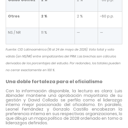
Otros
2 %
2 %
-60 p.p.
NS / NR
11 %
—
—
Fuente: CID Latinoamérica (16 al 24 de mayo de 2026). Voto total y voto
válido (sin NS/NR) entre simpatizantes del PRM. Las brechas son cálculos
derivados de los porcentajes del estudio. Por redondeo, los totales pueden
no cerrar exactamente en 100 %.
Una doble fortaleza para el oficialismo
Con la información disponible, la lectura es clara: Luis
Abinader mantiene una aprobación mayoritaria de su
gestión y David Collado se perfila como el liderazgo
interno mejor posicionado del oficialismo. En paralelo,
Leonel Fernández y Gonzalo Castillo encabezan la
preferencia interna en sus respectivas organizaciones, lo
que dibuja un mapa político de 2028 ordenado en torno a
liderazgos definidos.