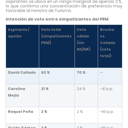
aspirantes se ubica en un rango marginal de apenas 2 %,
lo que confirma una concentración de preferencia muy
favorable al ministro de Turismo.
Intención de voto entre simpatizantes del PRM
Aspirante /
Voto total
Voto
Brecha
opción
(simpatizantes
válido
vs.
PRM)
(sin
Collado
NS/NR)
(voto
total)
David Collado
62 %
70 %
—
Carolina
21 %
24 %
-41 p.p.
Mejía
Raquel Peña
2 %
2 %
-60 p.p.
Guido Gómez
2 %
2 %
-60 p.p.