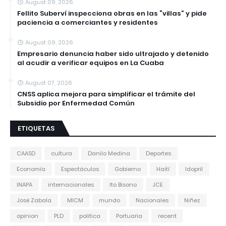
August 09, 2026
Fellito Suberví inspecciona obras en las “villas” y pide
paciencia a comerciantes y residentes
August 09, 2026
Empresario denuncia haber sido ultrajado y detenido
al acudir a verificar equipos en La Cuaba
August 07, 2026
CNSS aplica mejora para simplificar el trámite del
Subsidio por Enfermedad Común
ETIQUETAS
CAASD
cultura
Danilo Medina
Deportes
Economía
Espectáculos
Gobierno
Haití
Idopril
INAPA
internacionales
Ito Bisono
JCE
José Zabala
MICM
mundo
Nacionales
Niñez
opinion
PLD
politica
Portuaria
recent