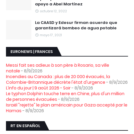
apoyo a Abel Martínez
octubre 12, 2022
La CAASD y Edesur firman acuerdo que
garantizará bombeo de agua potable
mayo 17, 2021
EURONEWS | FRANCES
Messi fait ses adieux à son père à Rosario, sa ville
natale
- 8/9/2026
Incendies au Canada : plus de 20 000 évacués, la
Colombie-Britannique décrète l'état d'urgence
- 8/9/2026
L’info du jour | 9 août 2026 - Soir
- 8/9/2026
Le typhon Dolphin touche terre en Chine, plus d'un million
de personnes évacuées
- 8/9/2026
Israël "rejette" le plan américain pour Gaza accepté par le
Hamas
- 8/9/2026
RT EN ESPAÑOL