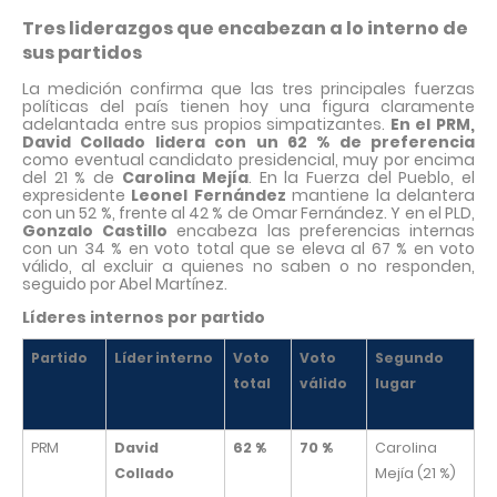
Tres liderazgos que encabezan a lo interno de
sus partidos
La medición confirma que las tres principales fuerzas
políticas del país tienen hoy una figura claramente
adelantada entre sus propios simpatizantes.
En el PRM,
David Collado lidera con un 62 % de preferencia
como eventual candidato presidencial, muy por encima
del 21 % de
Carolina Mejía
. En la Fuerza del Pueblo, el
expresidente
Leonel Fernández
mantiene la delantera
con un 52 %, frente al 42 % de Omar Fernández. Y en el PLD,
Gonzalo Castillo
encabeza las preferencias internas
con un 34 % en voto total que se eleva al 67 % en voto
válido, al excluir a quienes no saben o no responden,
seguido por Abel Martínez.
Líderes internos por partido
Partido
Líder interno
Voto
Voto
Segundo
total
válido
lugar
PRM
David
62 %
70 %
Carolina
Collado
Mejía (21 %)