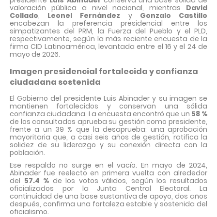
presidente
Luis Abinader
conserva una base sólida de
valoración pública a nivel nacional, mientras
David
Collado
,
Leonel Fernández
y
Gonzalo Castillo
encabezan la preferencia presidencial entre los
simpatizantes del PRM, la Fuerza del Pueblo y el PLD,
respectivamente, según la más reciente encuesta de la
firma CID Latinoamérica, levantada entre el 16 y el 24 de
mayo de 2026.
Imagen presidencial fortalecida y confianza
ciudadana sostenida
El Gobierno del presidente Luis Abinader y su imagen se
mantienen fortalecidos y conservan una sólida
confianza ciudadana. La encuesta encontró que un
58 %
de los consultados aprueba su gestión como presidente,
frente a un 39 % que la desaprueba; una aprobación
mayoritaria que, a casi seis años de gestión, ratifica la
solidez de su liderazgo y su conexión directa con la
población.
Ese respaldo no surge en el vacío. En mayo de 2024,
Abinader fue reelecto en primera vuelta con alrededor
del
57.4 %
de los votos válidos, según los resultados
oficializados por la Junta Central Electoral. La
continuidad de una base sustantiva de apoyo, dos años
después, confirma una fortaleza estable y sostenida del
oficialismo.