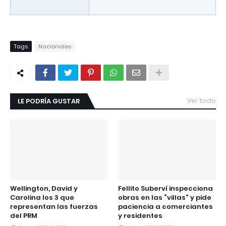
Tags
Nacionales
LE PODRÍA GUSTAR
Ver todo
Wellington, David y
Fellito Suberví inspecciona
Carolina los 3 que
obras en las “villas” y pide
representan las fuerzas
paciencia a comerciantes
del PRM
y residentes