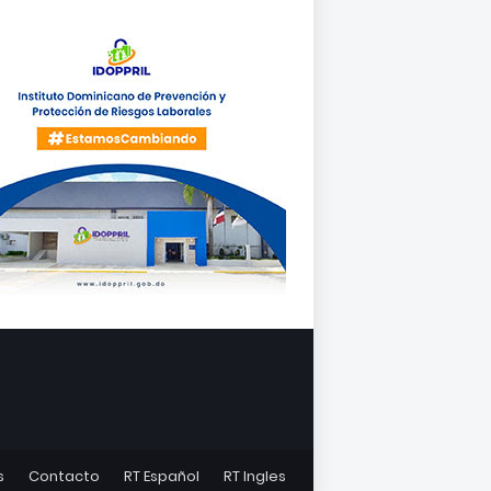
s
Contacto
RT Español
RT Ingles