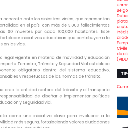
ucran
Bélg
Deti
a concreta ante los siniestros viales, que representan
plata
rtalidad en el país, con más de 3,000 fallecimientos
crip
as 60 muertes por cada 100,000 habitantes. Este
Inédi
aliad
ortalecer iniciativas educativas que contribuyan a la
Euro
s en las vías.
Civil
de el
o legal vigente en materia de movilidad y educación
(VIDE
ransporte Terrestre, Tránsito y Seguridad Vial establece
nente obligatorio dentro del sistema educativo,
TIP
nsables y respetuosos de las normas de tránsito.
Curre
ue crea la entidad rectora del tránsito y el transporte
a responsabilidad de diseñar e implementar políticas
ducación y seguridad vial.
ecta como una iniciativa clave para involucrar a la
vilidad más segura, fortaleciendo valores ciudadanos