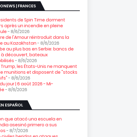
ONEWS | FRANCES
ésidents de Spin Time dorment
s après un incendie en pleine
ule
- 8/6/2026
gre de l'Amour réintroduit dans la
re au Kazakhstan
- 8/6/2026
e au plus bas en Serbie: bancs de
 à découvert, bateaux
ilisés
- 8/6/2026
 Trump, les États-Unis ne manquent
e munitions et disposent de "stocks
ifs"
- 8/6/2026
 du jour | 6 août 2026 - Mi-
ée
- 8/6/2026
EN ESPAÑOL
ven que atacó una escuela en
ndia asesinó primero a sus
los
- 8/7/2026
 civiles heridos en ataques