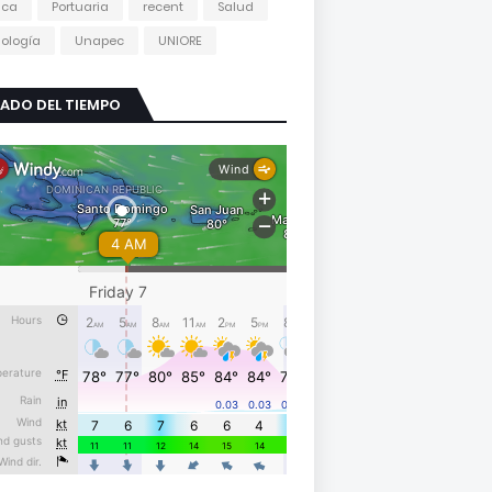
tica
Portuaria
recent
Salud
ología
Unapec
UNIORE
ADO DEL TIEMPO