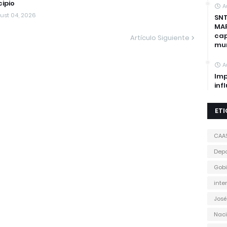
ipio
A
ust 04, 2026
SNT
MAP
cap
Artículo Siguiente
mun
A
Imp
inf
ET
CAA
Depo
Gobi
inte
José
Naci