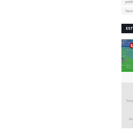
poli
Tecn
EST