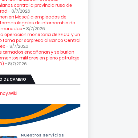
ianos contra la provincia rusa de
orod
- 8/7/2026
enen en Moscú a empleados de
formas ilegales de intercambio de
tomonedas
- 8/7/2026
ta operación monetaria de EE.UU. y un
o toma por sorpresa al Banco Central
peo
- 8/7/2026
es armados encañonan y se burlan
ementos militares en pleno patrullaje
O)
- 8/7/2026
O DE CAMBIO
ncy.Wiki