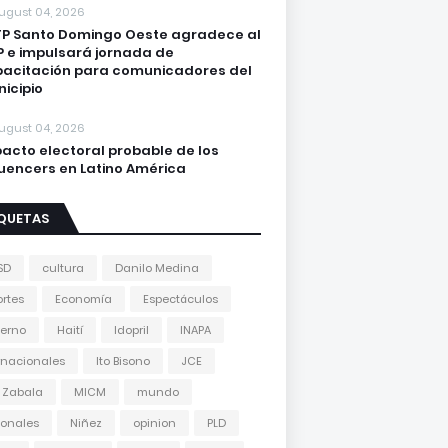
ugust 04, 2026
P Santo Domingo Oeste agradece al
 e impulsará jornada de
acitación para comunicadores del
icipio
ugust 04, 2026
acto electoral probable de los
luencers en Latino América
IQUETAS
SD
cultura
Danilo Medina
rtes
Economía
Espectáculos
erno
Haití
Idopril
INAPA
rnacionales
Ito Bisono
JCE
 Zabala
MICM
mundo
onales
Niñez
opinion
PLD