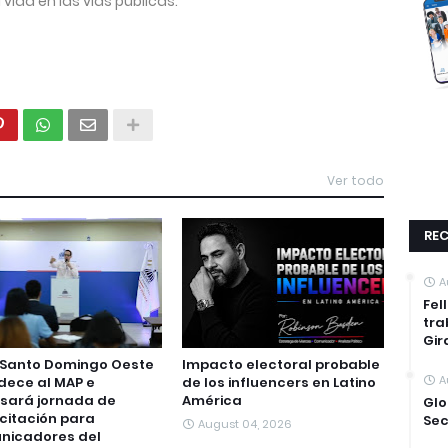
vida en las vías públicas.
Ver todo
REC
A
Fel
tra
Gir
 Santo Domingo Oeste
Impacto electoral probable
A
dece al MAP e
de los influencers en Latino
sará jornada de
América
Glo
citación para
Sec
August 04, 2026
nicadores del