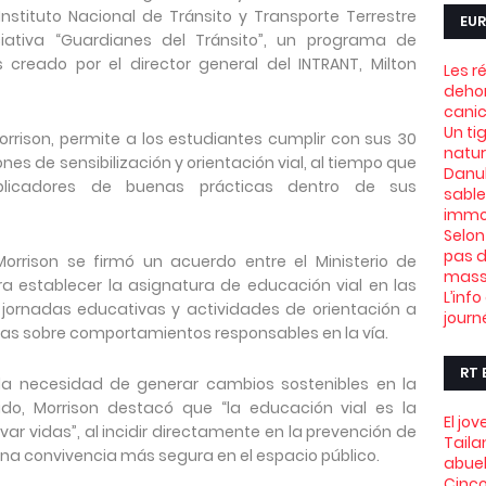
Instituto Nacional de Tránsito y Transporte Terrestre
EUR
iativa “Guardianes del Tránsito”, un programa de
s creado por el director general del INTRANT, Milton
Les r
dehor
canic
Un ti
Morrison, permite a los estudiantes cumplir con sus 30
natu
es de sensibilización y orientación vial, al tiempo que
Danub
iplicadores de buenas prácticas dentro de sus
sable
immob
Selon
pas d
Morrison se firmó un acuerdo entre el Ministerio de
mass
ra establecer la asignatura de educación vial en las
L’info
ornadas educativas y actividades de orientación a
journ
tas sobre comportamientos responsables en la vía.
RT 
la necesidad de generar cambios sostenibles en la
do, Morrison destacó que “la educación vial es la
El jo
r vidas”, al incidir directamente en la prevención de
Taila
una convivencia más segura en el espacio público.
abue
Cinco