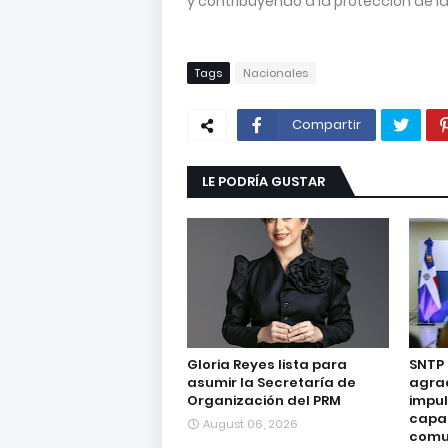
y contribuyendo a la protección de la 
Tags
Nacionales
Compartir
LE PODRÍA GUSTAR
Gloria Reyes lista para
SNTP
asumir la Secretaría de
agra
Organización del PRM
impul
capa
August 06, 2026
comu