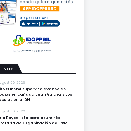
IENTES
ugust 06, 2026
lito Suberví supervisa avance de
bajos en cañada Juan Valdez y Los
asoles en el DN
ugust 06, 2026
ria Reyes lista para asumir la
retaría de Organización del PRM