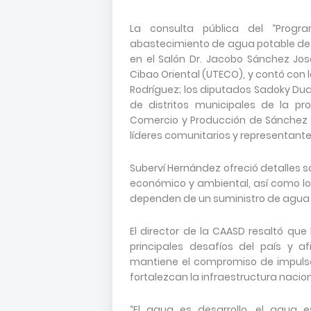
La consulta pública del “Progr
abastecimiento de agua potable de 
en el Salón Dr. Jacobo Sánchez José
Cibao Oriental (UTECO), y contó con l
Rodríguez; los diputados Sadoky Dua
de distritos municipales de la p
Comercio y Producción de Sánchez R
líderes comunitarios y representante
Suberví Hernández ofreció detalles s
económico y ambiental, así como lo
dependen de un suministro de agua p
El director de la CAASD resaltó que
principales desafíos del país y a
mantiene el compromiso de impulsa
fortalezcan la infraestructura nacion
“El agua es desarrollo, el agua 