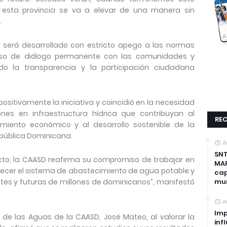
 esta provincia se va a elevar de una manera sin
.
 será desarrollado con estricto apego a las normas
so de diálogo permanente con las comunidades y
ndo la transparencia y la participación ciudadana
positivamente la iniciativa y coincidió en la necesidad
nes en infraestructura hídrica que contribuyan al
REC
cimiento económico y al desarrollo sostenible de la
epública Dominicana.
A
SNT
cto, la CAASD reafirma su compromiso de trabajar en
MAP
alecer el sistema de abastecimiento de agua potable y
cap
tes y futuras de millones de dominicanos”, manifestó
mun
A
Imp
 de las Aguas de la CAASD, José Mateo, al valorar la
inf