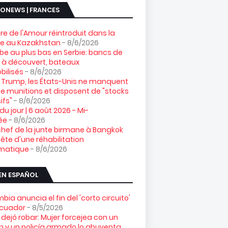
ONEWS | FRANCES
gre de l'Amour réintroduit dans la
re au Kazakhstan
- 8/6/2026
e au plus bas en Serbie: bancs de
 à découvert, bateaux
ilisés
- 8/6/2026
 Trump, les États-Unis ne manquent
e munitions et disposent de "stocks
ifs"
- 8/6/2026
 du jour | 6 août 2026 - Mi-
ée
- 8/6/2026
chef de la junte birmane à Bangkok
ête d'une réhabilitation
omatique
- 8/6/2026
EN ESPAÑOL
bia anuncia el fin del 'corto circuito'
Ecuador
- 8/5/2026
 dejó robar: Mujer forcejea con un
n y un policía armado lo ahuyenta