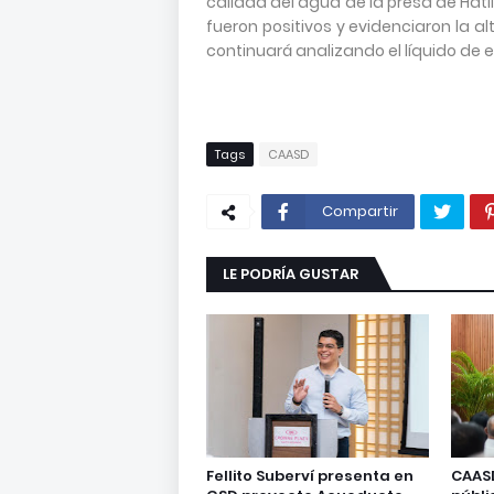
calidad del agua de la presa de Hati
fueron positivos y evidenciaron la 
continuará analizando el líquido de e
Tags
CAASD
Compartir
LE PODRÍA GUSTAR
Fellito Suberví presenta en
CAASD