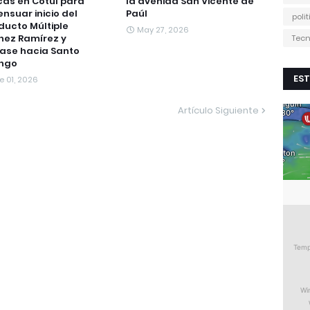
cas en Cotuí para
la avenida San Vicente de
nsuar inicio del
Paúl
poli
ucto Múltiple
May 27, 2026
hez Ramírez y
Tecn
ase hacia Santo
ngo
EST
e 01, 2026
Artículo Siguiente