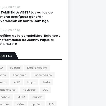
ugust 03, 2026
 TAMBIÉN LA VISTE? Las vallas de
ymond Rodríguez generan
versación en Santo Domingo
ugust 03, 2026
política de la complejidad: Balance y
nsformación de Johnny Pujols al
nte del PLD
IQUETAS
SD
cultura
Danilo Medina
rtes
Economía
Espectáculos
erno
Haití
Idopril
INAPA
rnacionales
Ito Bisono
JCE
 Zabala
MICM
mundo
onales
Niñez
opinion
PLD