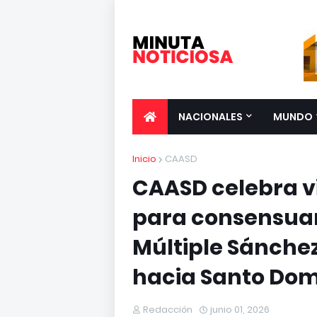
NACIONALES
MUNDO
Inicio
CAASD
CAASD celebra vi
para consensuar
Múltiple Sánche
hacia Santo Do
Redacción
junio 01, 2026