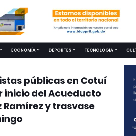
ECONOMÍA
DEPORTES
TECNOLOGÍA
CUL
stas públicas en Cotuí
 inicio del Acueducto
z Ramírez y trasvase
mingo