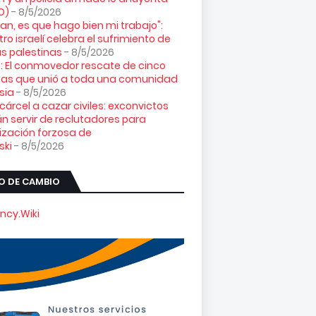
O)
- 8/5/2026
loran, es que hago bien mi trabajo":
tro israelí celebra el sufrimiento de
s palestinas
- 8/5/2026
: El conmovedor rescate de cinco
gas que unió a toda una comunidad
sia
- 8/5/2026
 cárcel a cazar civiles: exconvictos
n servir de reclutadores para
ización forzosa de
ski
- 8/5/2026
O DE CAMBIO
ncy.Wiki