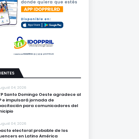
IENTES
ugust 04, 2026
P Santo Domingo Oeste agradece al
 e impulsará jornada de
acitación para comunicadores del
icipio
ugust 04, 2026
acto electoral probable de los
luencers en Latino América