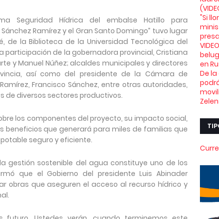
(VIDE
"Si l
ama Seguridad Hídrica del embalse Hatillo para
minis
Sánchez Ramírez y el Gran Santo Domingo” tuvo lugar
presa
, de la Biblioteca de la Universidad Tecnológica del
VIDEO
a participación de la gobernadora provincial, Cristiana
belu
rte y Manuel Núñez; alcaldes municipales y directores
en Ru
De la
rovincia, así como del presidente de la Cámara de
podrá
amírez, Francisco Sánchez, entre otras autoridades,
movil
s de diversos sectores productivos.
Zelen
obre los componentes del proyecto, su impacto social,
TIP
s beneficios que generará para miles de familias que
otable seguro y eficiente.
Curre
 la gestión sostenible del agua constituye uno de los
firmó que el Gobierno del presidente Luis Abinader
r obras que aseguren el acceso al recurso hídrico y
al.
es futuro. Ustedes verán, cuando terminemos este