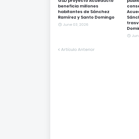
GSD proyecto Acueducto
públi
beneficia millones
conse
habitantes de Sánchez
Acued
Ramírez y Santo Domingo
Sánc
trasv
June 03, 2026
Domi
Jun
Artículo Anterior