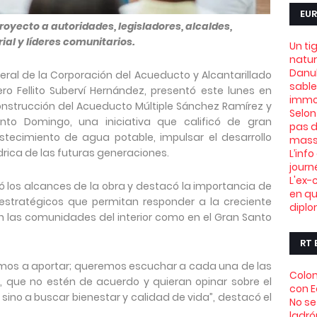
EUR
proyecto a autoridades, legisladores, alcaldes,
al y líderes comunitarios.
Un ti
natu
Danub
neral de la Corporación del Acueducto y Alcantarillado
sable
o Fellito Suberví Hernández, presentó este lunes en
immob
construcción del Acueducto Múltiple Sánchez Ramírez y
Selon
nto Domingo, una iniciativa que calificó de gran
pas d
stecimiento de agua potable, impulsar el desarrollo
mass
drica de las futuras generaciones.
L’info
journ
L'ex-
có los alcances de la obra y destacó la importancia de
en qu
 estratégicos que permitan responder a la creciente
dipl
 las comunidades del interior como en el Gran Santo
RT 
nimos a aportar; queremos escuchar a cada una de las
Colom
, que no estén de acuerdo y quieran opinar sobre el
con 
sino a buscar bienestar y calidad de vida”, destacó el
No se
ladró