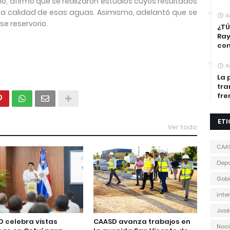
llo, afirmó que se realizaron estudios cuyos resultados
alta calidad de esas aguas. Asimismo, adelantó que se
A
se reservorio.
¿TÚ
Ra
con
A
La 
tra
fre
ET
Ver todo
CAA
Depo
Gobi
inte
José
 celebra vistas
CAASD avanza trabajos en
Naci