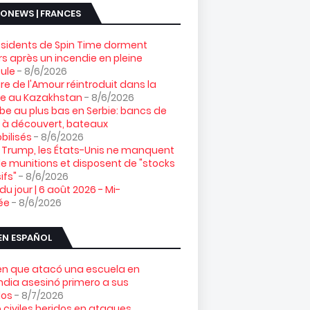
ONEWS | FRANCES
ésidents de Spin Time dorment
s après un incendie en pleine
ule
- 8/6/2026
gre de l'Amour réintroduit dans la
re au Kazakhstan
- 8/6/2026
e au plus bas en Serbie: bancs de
 à découvert, bateaux
ilisés
- 8/6/2026
 Trump, les États-Unis ne manquent
e munitions et disposent de "stocks
ifs"
- 8/6/2026
 du jour | 6 août 2026 - Mi-
ée
- 8/6/2026
EN ESPAÑOL
ven que atacó una escuela en
ndia asesinó primero a sus
los
- 8/7/2026
 civiles heridos en ataques