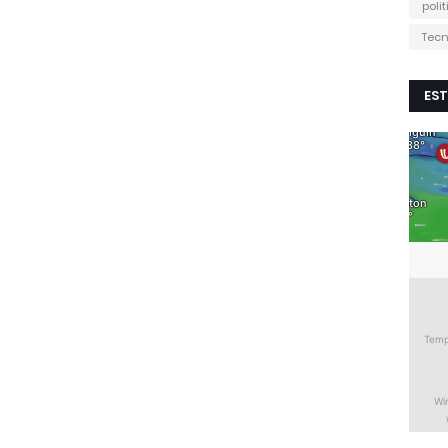
poli
Tecn
EST