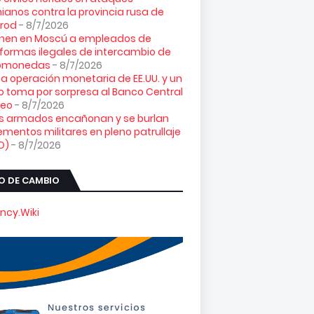
ianos contra la provincia rusa de
orod
- 8/7/2026
enen en Moscú a empleados de
formas ilegales de intercambio de
tomonedas
- 8/7/2026
ta operación monetaria de EE.UU. y un
o toma por sorpresa al Banco Central
peo
- 8/7/2026
es armados encañonan y se burlan
ementos militares en pleno patrullaje
O)
- 8/7/2026
O DE CAMBIO
ncy.Wiki