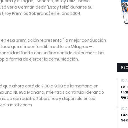
uerra y eslogan, "Señores, estoy feliz", nació
ó ver a Germán decir "Estoy feliz" durante su
 (hoy Premios Soberano) en el año 2004.
n en esa premiación representa "la mejor conducción
tacó que el inconfundible estilo de Milagros —
onalidad fuerte con un fino sentido del humor— ha
opia forma de ejercer la comunicación.
REC
A
 que ahora está de 7:00 a 9:00 de la mañana en
Fel
rama Una Nueva Mañana, mientras continúa liderando
tra
Gir
emiada con cuatro Soberanos y disponible en los
ww.altantotv.com
A
Glo
Sec