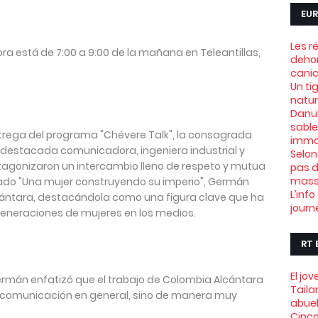
EUR
Les r
a está de 7:00 a 9:00 de la mañana en Teleantillas,
dehor
canic
Un ti
natu
Danub
sable
trega del programa "Chévere Talk", la consagrada
immob
destacada comunicadora, ingeniera industrial y
Selon
tagonizaron un intercambio lleno de respeto y mutua
pas d
mass
ulado "Una mujer construyendo su imperio", Germán
L’info
lcántara, destacándola como una figura clave que ha
journ
generaciones de mujeres en los medios.
RT 
El jo
ermán enfatizó que el trabajo de Colombia Alcántara
Taila
a comunicación en general, sino de manera muy
abue
Cinco