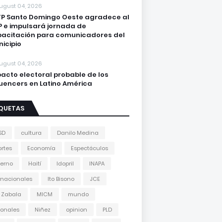
ugust 04, 2026
P Santo Domingo Oeste agradece al
 e impulsará jornada de
acitación para comunicadores del
icipio
ugust 04, 2026
acto electoral probable de los
luencers en Latino América
IQUETAS
SD
cultura
Danilo Medina
rtes
Economía
Espectáculos
erno
Haití
Idopril
INAPA
rnacionales
Ito Bisono
JCE
 Zabala
MICM
mundo
onales
Niñez
opinion
PLD