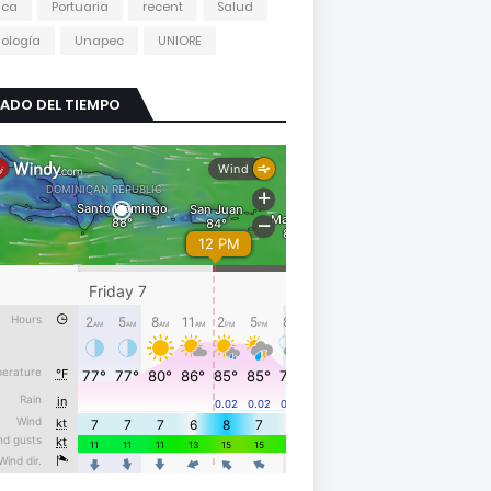
tica
Portuaria
recent
Salud
ología
Unapec
UNIORE
ADO DEL TIEMPO