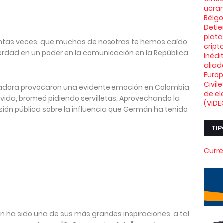
ucran
Bélg
Deti
plata
tantas veces, que muchas de nosotras te hemos caído
crip
verdad en un poder en la comunicación en la República
Inédi
aliad
Euro
Civil
tadora provocaron una evidente emoción en Colombia
de el
ovida, bromeó pidiendo servilletas. Aprovechando la
(VIDE
sión pública sobre la influencia que Germán ha tenido
TIP
Curre
n ha sido una de sus más grandes inspiraciones, a tal