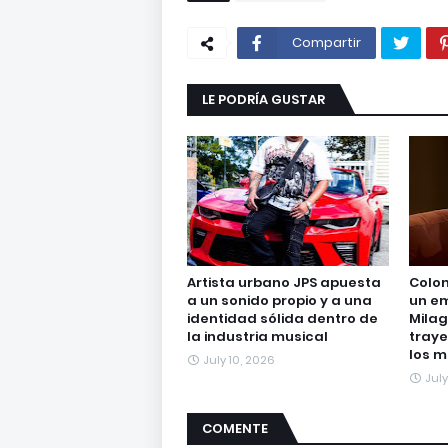
Compartir
LE PODRÍA GUSTAR
Artista urbano JPS apuesta
Colom
a un sonido propio y a una
un e
identidad sólida dentro de
Milag
la industria musical
traye
los m
July 10, 2026
July
COMENTE