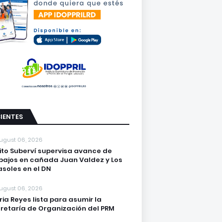
IENTES
ugust 06, 2026
lito Suberví supervisa avance de
bajos en cañada Juan Valdez y Los
asoles en el DN
ugust 06, 2026
ria Reyes lista para asumir la
retaría de Organización del PRM