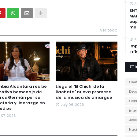
A
SNT
MAP
cap
mun
Ver todo
A
Imp
inf
ET
CAA
bia Alcántara recibe
Llega el "El Chichi de la
motivo homenaje de
Bachata" nueva promesa
Depo
ros Germán por su
de la música de amargue
Gobi
ctoria y liderazgo en
July 06, 2026
edios
inte
 07, 2026
José
Naci