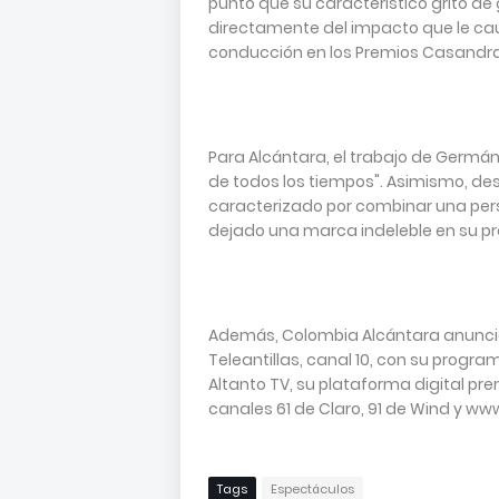
punto que su característico grito de g
directamente del impacto que le caus
conducción en los Premios Casandra
Para Alcántara, el trabajo de Germá
de todos los tiempos". Asimismo, des
caracterizado por combinar una pers
dejado una marca indeleble en su pr
Además, Colombia Alcántara anunció
Teleantillas, canal 10, con su prog
Altanto TV, su plataforma digital pr
canales 61 de Claro, 91 de Wind y w
Tags
Espectáculos