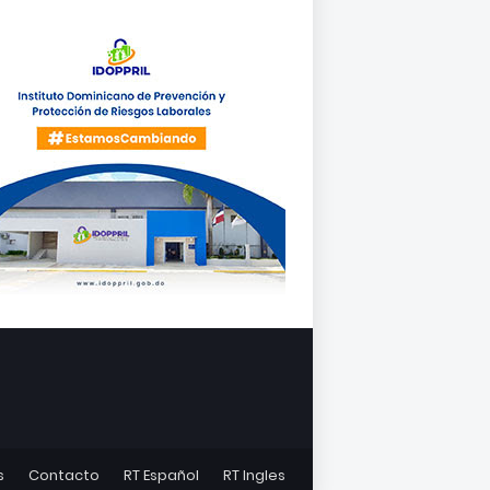
s
Contacto
RT Español
RT Ingles