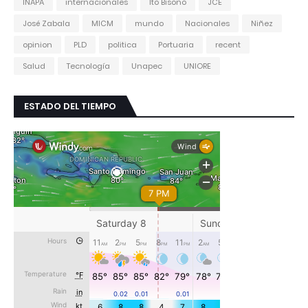
INAPA
internacionales
Ito Bisono
JCE
José Zabala
MICM
mundo
Nacionales
Niñez
opinion
PLD
politica
Portuaria
recent
Salud
Tecnología
Unapec
UNIORE
ESTADO DEL TIEMPO