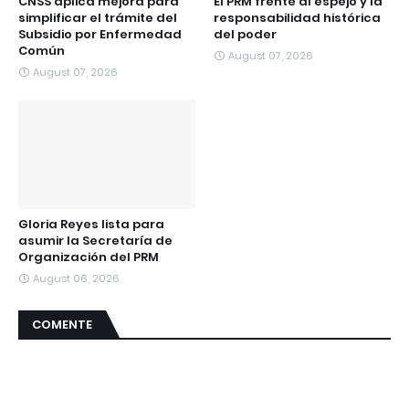
CNSS aplica mejora para
El PRM frente al espejo y la
simplificar el trámite del
responsabilidad histórica
Subsidio por Enfermedad
del poder
Común
August 07, 2026
August 07, 2026
Gloria Reyes lista para
asumir la Secretaría de
Organización del PRM
August 06, 2026
COMENTE