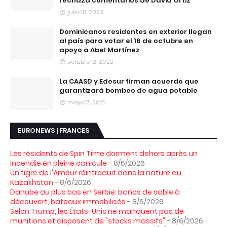
rechaza comentarios de David Ortiz
julio 18, 2023
Dominicanos residentes en exterior llegan
al país para votar el 16 de octubre en
apoyo a Abel Martínez
octubre 12, 2022
La CAASD y Edesur firman acuerdo que
garantizará bombeo de agua potable
mayo 17, 2021
EURONEWS | FRANCES
Les résidents de Spin Time dorment dehors après un
incendie en pleine canicule
- 8/6/2026
Un tigre de l'Amour réintroduit dans la nature au
Kazakhstan
- 8/6/2026
Danube au plus bas en Serbie: bancs de sable à
découvert, bateaux immobilisés
- 8/6/2026
Selon Trump, les États-Unis ne manquent pas de
munitions et disposent de "stocks massifs"
- 8/6/2026