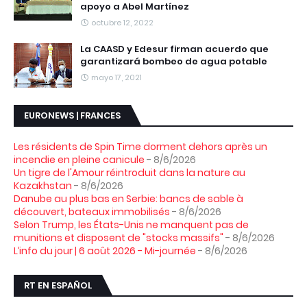
apoyo a Abel Martínez
octubre 12, 2022
La CAASD y Edesur firman acuerdo que
garantizará bombeo de agua potable
mayo 17, 2021
EURONEWS | FRANCES
Les résidents de Spin Time dorment dehors après un
incendie en pleine canicule
- 8/6/2026
Un tigre de l'Amour réintroduit dans la nature au
Kazakhstan
- 8/6/2026
Danube au plus bas en Serbie: bancs de sable à
découvert, bateaux immobilisés
- 8/6/2026
Selon Trump, les États-Unis ne manquent pas de
munitions et disposent de "stocks massifs"
- 8/6/2026
L’info du jour | 6 août 2026 - Mi-journée
- 8/6/2026
RT EN ESPAÑOL