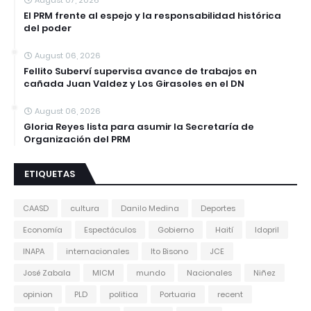
El PRM frente al espejo y la responsabilidad histórica
del poder
August 06, 2026
Fellito Suberví supervisa avance de trabajos en
cañada Juan Valdez y Los Girasoles en el DN
August 06, 2026
Gloria Reyes lista para asumir la Secretaría de
Organización del PRM
ETIQUETAS
CAASD
cultura
Danilo Medina
Deportes
Economía
Espectáculos
Gobierno
Haití
Idopril
INAPA
internacionales
Ito Bisono
JCE
José Zabala
MICM
mundo
Nacionales
Niñez
opinion
PLD
politica
Portuaria
recent